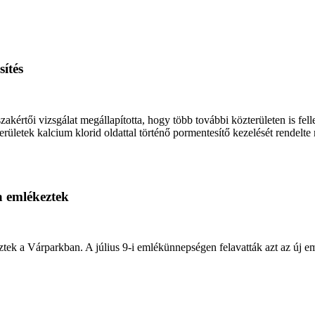
ítés
értői vizsgálat megállapította, hogy több további közterületen is fell
ületek kalcium klorid oldattal történő pormentesítő kezelését rendelte
a emlékeztek
ztek a Várparkban. A július 9-i emlékünnepségen felavatták azt az új e