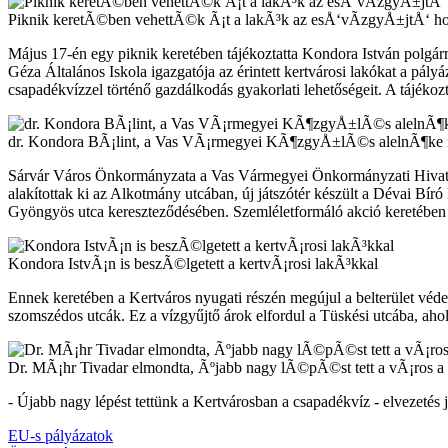
Piknik keretÃ©ben vehettÃ©k Ã¡t a lakÃ³k az esÅ‘vÃ­zgyÅ±jtÅ‘ h
Május 17-én egy piknik keretében tájékoztatta Kondora István polgá
Géza Általános Iskola igazgatója az érintett kertvárosi lakókat a pály
csapadékvízzel történő gazdálkodás gyakorlati lehetőségeit. A tájékozt
dr. Kondora BÃ¡lint, a Vas VÃ¡rmegyei KÃ¶zgyÅ±lÃ©s alelnÃ¶ke is
Sárvár Város Önkormányzata a Vas Vármegyei Önkormányzati Hivatalla
alakítottak ki az Alkotmány utcában, új játszótér készült a Dévai Bír
Gyöngyös utca kereszteződésében. Szemléletformáló akció keretében el
Kondora IstvÃ¡n is beszÃ©lgetett a kertvÃ¡rosi lakÃ³kkal
Ennek keretében a Kertváros nyugati részén megújul a belterület véde
szomszédos utcák. Ez a vízgyűjtő árok elfordul a Tüskési utcába, ahol 
Dr. MÃ¡hr Tivadar elmondta, Ãºjabb nagy lÃ©pÃ©st tett a vÃ¡ros
- Újabb nagy lépést tettünk a Kertvárosban a csapadékvíz - elvezetés 
EU-s pályázatok