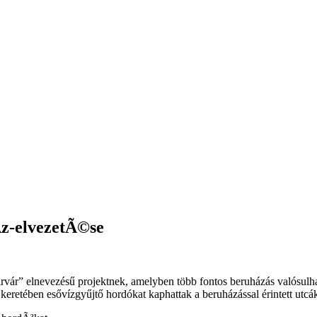
­z-elvezetÃ©se
árvár” elnevezésű projektnek, amelyben több fontos beruházás valósulh
keretében esővízgyűjtő hordókat kaphattak a beruházással érintett utcák