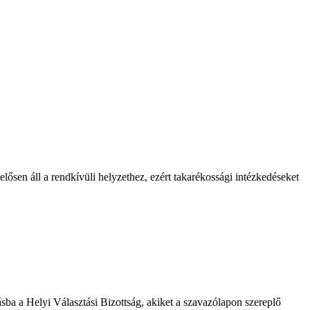
lősen áll a rendkívüli helyzethez, ezért takarékossági intézkedéseket
ásba a Helyi Választási Bizottság, akiket a szavazólapon szereplő