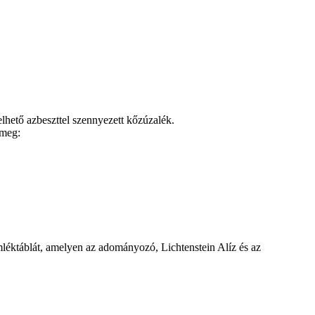
elhető azbeszttel szennyezett kőzúzalék.
 meg:
mléktáblát, amelyen az adományozó, Lichtenstein Alíz és az