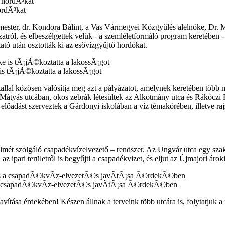
ordÃ³kat
rmester, dr. Kondora Bálint, a Vas Vármegyei Közgyűlés alelnöke, Dr. 
ázatról, és elbeszélgettek velük - a szemléletformáló program keretében 
ató után osztották ki az esővízgyűjtő hordókat.
 tÃ¡jÃ©koztatta a lakossÃ¡got
l közösen valósítja meg azt a pályázatot, amelynek keretében több m
ó Mátyás utcában, okos zebrák létesültek az Alkotmány utca és Rákóczi 
őadást szerveztek a Gárdonyi iskolában a víz témakörében, illetve raj
lmét szolgáló csapadékvízelvezető – rendszer. Az Ungvár utca egy szak
az ipari területről is begyűjti a csapadékvizet, és eljut az Újmajori ár
 a csapadÃ©kvÃ­z-elvezetÃ©s javÃ­tÃ¡sa Ã©rdekÃ©ben
javítása érdekében! Készen állnak a terveink több utcára is, folytatju