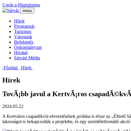
Ugrás a főtartalomra
menu
Hí­rek
Programok
Turizmus
Városunk
Befektetés
Önkormányzat
Hivatal
Sárvári Média
Főoldal
Hí­rek
Hírek
TovÃ¡bb javul a KertvÃ¡ros csapadÃ©kvÃ
2024.05.22
A Kertváros csapadékvíz-elvezetésének javítása is része az „Élhető S
lakosságot is bekapcsolták a projektbe, és egy szemléletformáló akció 