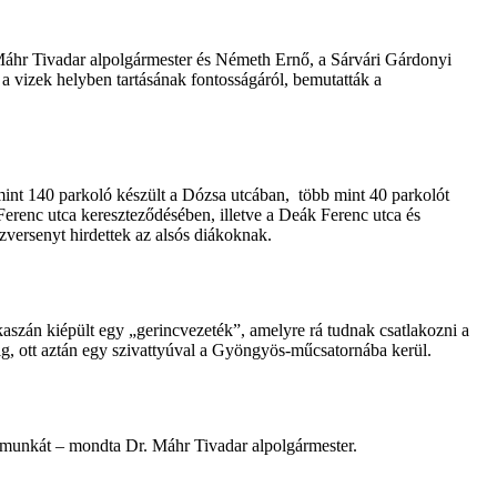
Máhr Tivadar alpolgármester és Németh Ernő, a Sárvári Gárdonyi
- a vizek helyben tartásának fontosságáról, bemutatták a
int 140 parkoló készült a Dózsa utcában, több mint 40 parkolót
Ferenc utca kereszteződésében, illetve a Deák Ferenc utca és
zversenyt hirdettek az alsós diákoknak.
aszán kiépült egy „gerincvezeték”, amelyre rá tudnak csatlakozni a
okig, ott aztán egy szivattyúval a Gyöngyös-műcsatornába kerül.
k a munkát – mondta Dr. Máhr Tivadar alpolgármester.