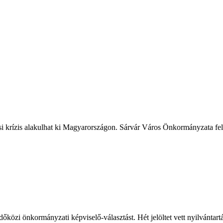
ási krízis alakulhat ki Magyarországon. Sárvár Város Önkormányzata fele
őközi önkormányzati képviselő-választást. Hét jelöltet vett nyilvántart