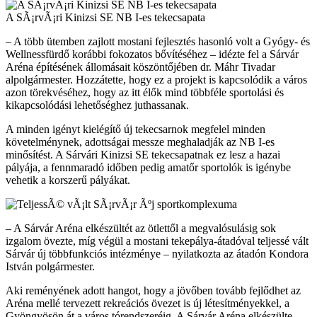
A SÃ¡rvÃ¡ri Kinizsi SE NB I-es tekecsapata
– A több ütemben zajlott mostani fejlesztés hasonló volt a Gyógy- és
Wellnessfürdő korábbi fokozatos bővítéséhez – idézte fel a Sárvár
Aréna építésének állomásait köszöntőjében dr. Máhr Tivadar
alpolgármester. Hozzátette, hogy ez a projekt is kapcsolódik a város
azon törekvéséhez, hogy az itt élők mind többféle sportolási és
kikapcsolódási lehetőséghez juthassanak.
A minden igényt kielégítő új tekecsarnok megfelel minden
követelménynek, adottságai messze meghaladják az NB I-es
minősítést. A Sárvári Kinizsi SE tekecsapatnak ez lesz a hazai
pályája, a fennmaradó időben pedig amatőr sportolók is igénybe
vehetik a korszerű pályákat.
– A Sárvár Aréna elkészültét az ötlettől a megvalósulásig sok
izgalom övezte, míg végül a mostani tekepálya-átadóval teljessé vált
Sárvár új többfunkciós intézménye – nyilatkozta az átadón Kondora
István polgármester.
Aki reményének adott hangot, hogy a jövőben tovább fejlődhet az
Aréna mellé tervezett rekreációs övezet is új létesítményekkel, a
Gyöngyösön át a város tórendszeréig. A Sárvár Aréna elkészülte