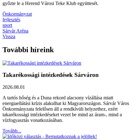
győzte le a Herend Városi Teke Klub együttesét.
Önkormányzat
fejlesztés
sport
Sárvár Aréna
Vissza
További híreink
Takarékossági intézkedések Sárváron
2026.08.01
A tartós hőség és a Duna rekord alacsony vízállása miatt
energiaellátási krízis alakulhat ki Magyarországon. Sárvár Város
Önkormányzata felelősen áll a rendkívüli helyzethez, ezért
takarékossági intézkedéseket vezet be mind az áram-, mind a
vízfogyasztás vonatkozásában.
Tovább...