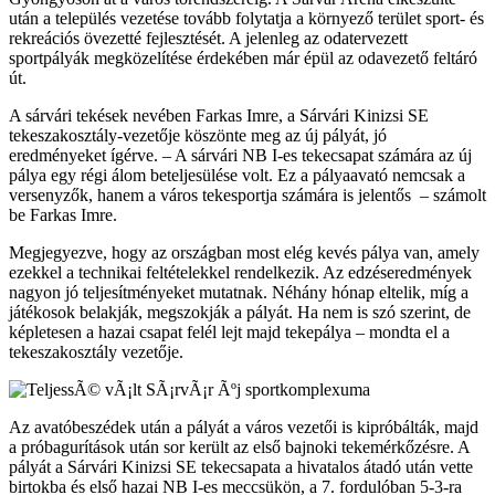
után a település vezetése tovább folytatja a környező terület sport- és
rekreációs övezetté fejlesztését. A jelenleg az odatervezett
sportpályák megközelítése érdekében már épül az odavezető feltáró
út.
A sárvári tekések nevében Farkas Imre, a Sárvári Kinizsi SE
tekeszakosztály-vezetője köszönte meg az új pályát, jó
eredményeket ígérve. – A sárvári NB I-es tekecsapat számára az új
pálya egy régi álom beteljesülése volt. Ez a pályaavató nemcsak a
versenyzők, hanem a város tekesportja számára is jelentős – számolt
be Farkas Imre.
Megjegyezve, hogy az országban most elég kevés pálya van, amely
ezekkel a technikai feltételekkel rendelkezik. Az edzéseredmények
nagyon jó teljesítményeket mutatnak. Néhány hónap eltelik, míg a
játékosok belakják, megszokják a pályát. Ha nem is szó szerint, de
képletesen a hazai csapat felél lejt majd tekepálya – mondta el a
tekeszakosztály vezetője.
Az avatóbeszédek után a pályát a város vezetői is kipróbálták, majd
a próbagurítások után sor került az első bajnoki tekemérkőzésre. A
pályát a Sárvári Kinizsi SE tekecsapata a hivatalos átadó után vette
birtokba és első hazai NB I-es meccsükön, a 7. fordulóban 5-3-ra