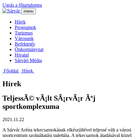
Ugrás a főtartalomra
menu
Hí­rek
Programok
Turizmus
Városunk
Befektetés
Önkormányzat
Hivatal
Sárvári Média
Főoldal
Hí­rek
Hírek
TeljessÃ© vÃ¡lt SÃ¡rvÃ¡r Ãºj
sportkomplexuma
2021.11.22
A Sárvár Aréna tekecsarnokának elkészültével teljessé vált a városi
sportcentrum szolgáltatási palettája. A tekecsarnok átadásával közel