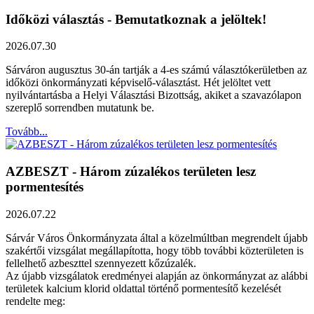
Időközi választás - Bemutatkoznak a jelöltek!
2026.07.30
Sárváron augusztus 30-án tartják a 4-es számú választókerületben az
időközi önkormányzati képviselő-választást. Hét jelöltet vett
nyilvántartásba a Helyi Választási Bizottság, akiket a szavazólapon
szereplő sorrendben mutatunk be.
Tovább...
AZBESZT - Három zúzalékos területen lesz
pormentesítés
2026.07.22
Sárvár Város Önkormányzata által a közelmúltban megrendelt újabb
szakértői vizsgálat megállapította, hogy több további közterületen is
fellelhető azbeszttel szennyezett kőzúzalék.
Az újabb vizsgálatok eredményei alapján az önkormányzat az alábbi
területek kalcium klorid oldattal történő pormentesítő kezelését
rendelte meg: