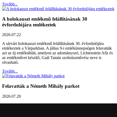
Tovább...
A holokauszt emlékmű felállításának 30
évfordulójára emlékeztek
2026.07.22
A sárvári holokauszt emlékmű felállításának 30. évfordulójára
emlékeztek a Várparkban. A július 9-i emlékünnepségen felavatták
azt az új emléktáblát, amelyen az adományozó, Lichtenstein Alíz és
az emlékművet készítő, Gaál Tamás szobrászművész neve is
olvasható.
Tovább...
Felavatták a Németh Mihály parkot
2026.07.20
Németh Mihály szobrász születésének 100. évfordulóján Sárvár
Város Önkormányzata úgy határozott, hogy parkot nevez el a város
díszpolgáráról a Dévai utca elején. A parkavatót július 8-án tartották