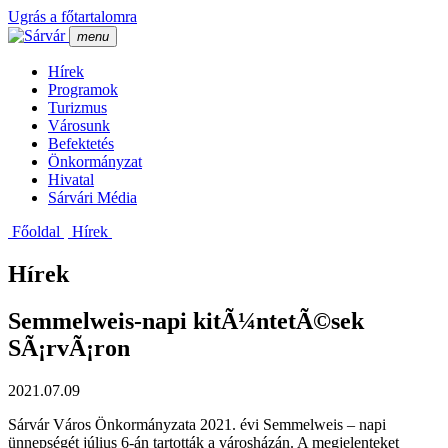
Ugrás a főtartalomra
menu
Hí­rek
Programok
Turizmus
Városunk
Befektetés
Önkormányzat
Hivatal
Sárvári Média
Főoldal
Hí­rek
Hírek
Semmelweis-napi kitÃ¼ntetÃ©sek
SÃ¡rvÃ¡ron
2021.07.09
Sárvár Város Önkormányzata 2021. évi Semmelweis – napi
ünnepségét július 6-án tartották a városházán. A megjelenteket