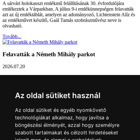
A sárvári holokauszt emlékmű felállításának 30. évfordulójára
emlékeztek a Várparkban. A július 9-i emlékünnepségen felavatták
azt az új emléktáblát, amelyen az adományozó, Lichtenstein Alíz és
az emlékművet készítő, Gaál Tamás szobrászművész neve is
olvasható.
Tovább...
Felavatták a Németh Mihály parkot
2026.07.20
Németh Mihály szobrász születésének 100. évfordulóján Sárvár
Város Önkormányzata úgy határozott, hogy parkot nevez el a város
díszpolgáráról a Dévai utca elején. A parkavatót július 8-án tartották
Az oldal sütiket használ
meg.
Tovább...
Az oldal sütiket és egyéb nyomkövető
technológiákat alkalmaz, hogy javítsa a
Közlemény a sárvári képviselő-testület rendkívüli
böngészési élményét, azzal hogy személyre
üléseiről
szabott tartalmakat és célzott hirdetéseket