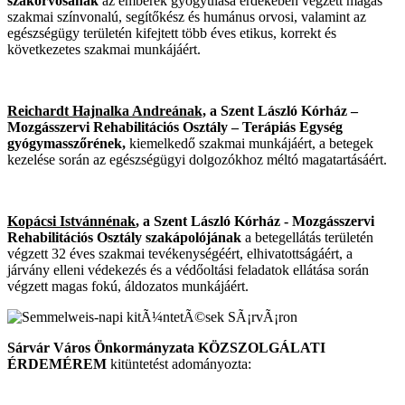
szakorvosának
az emberek gyógyulása érdekében végzett magas
szakmai színvonalú, segítőkész és humánus orvosi, valamint az
egészségügy területén kifejtett több éves etikus, korrekt és
következetes szakmai munkájáért.
Reichardt Hajnalka Andreának,
a Szent László Kórház –
Mozgásszervi Rehabilitációs Osztály – Terápiás Egység
gyógymasszőrének,
kiemelkedő szakmai munkájáért, a betegek
kezelése során az egészségügyi dolgozókhoz méltó magatartásáért.
Kopácsi Istvánnénak
, a Szent László Kórház - Mozgásszervi
Rehabilitációs Osztály szakápolójának
a betegellátás területén
végzett 32 éves szakmai tevékenységéért, elhivatottságáért, a
járvány elleni védekezés és a védőoltási feladatok ellátása során
végzett magas fokú, áldozatos munkájáért.
Sárvár Város Önkormányzata KÖZSZOLGÁLATI
ÉRDEMÉREM
kitüntetést adományozta: