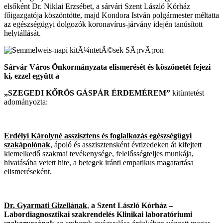
elsőként Dr. Niklai Erzsébet, a sárvári Szent László Kórház
főigazgatója köszöntötte, majd Kondora István polgármester méltatta
az egészségügyi dolgozók koronavírus-járvány idején tanúsított
helytállását.
Sárvár Város Önkormányzata elismerését és köszönetét fejezi
ki, ezzel együtt a
„SZEGEDI KŐRÖS GÁSPÁR ÉRDEMÉREM”
kitüntetést
adományozta:
Erdélyi Károlyné
asszisztens és foglalkozás egészségügyi
szakápolónak
, ápoló és asszisztensként évtizedeken át kifejtett
kiemelkedő szakmai tevékenysége, felelősségteljes munkája,
hivatásába vetett hite, a betegek iránti empatikus magatartása
elismeréseként.
Dr. Gyarmati Gizellának
,
a Szent László Kórház –
Labordiagnosztikai szakrendelés Klinikai laboratóriumi