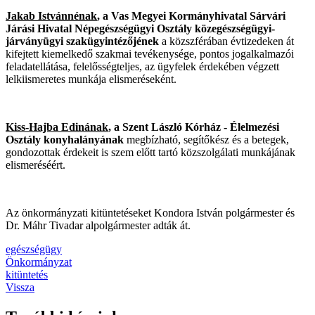
Jakab Istvánnénak
, a Vas Megyei Kormányhivatal Sárvári
Járási Hivatal Népegészségügyi Osztály
közegészségügyi-
járványügyi szakügyintézőjének
a közszférában évtizedeken át
kifejtett kiemelkedő szakmai tevékenysége, pontos jogalkalmazói
feladatellátása, felelősségteljes, az ügyfelek érdekében végzett
lelkiismeretes munkája elismeréseként.
Kiss-Hajba Edinának
, a Szent László Kórház - Élelmezési
Osztály konyhalányának
megbízható, segítőkész és a betegek,
gondozottak érdekeit is szem előtt tartó közszolgálati munkájának
elismeréséért.
Az önkormányzati kitüntetéseket Kondora István polgármester és
Dr. Máhr Tivadar alpolgármester adták át.
egészségügy
Önkormányzat
kitüntetés
Vissza