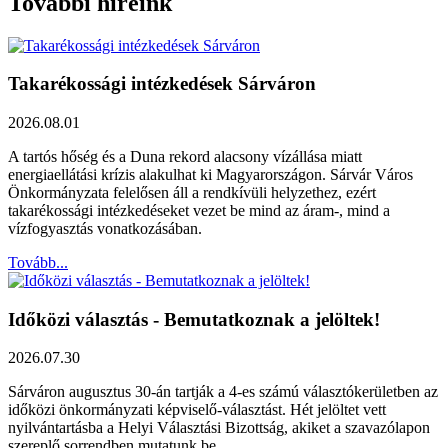
További híreink
Takarékossági intézkedések Sárváron
2026.08.01
A tartós hőség és a Duna rekord alacsony vízállása miatt
energiaellátási krízis alakulhat ki Magyarországon. Sárvár Város
Önkormányzata felelősen áll a rendkívüli helyzethez, ezért
takarékossági intézkedéseket vezet be mind az áram-, mind a
vízfogyasztás vonatkozásában.
Tovább...
Időközi választás - Bemutatkoznak a jelöltek!
2026.07.30
Sárváron augusztus 30-án tartják a 4-es számú választókerületben az
időközi önkormányzati képviselő-választást. Hét jelöltet vett
nyilvántartásba a Helyi Választási Bizottság, akiket a szavazólapon
szereplő sorrendben mutatunk be.