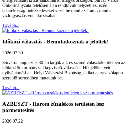
energiaellátási krízis alakulhat ki Magyarországon. Sárvár Város
Önkormányzata felelősen áll a rendkívüli helyzethez, ezért
takarékossági intézkedéseket vezet be mind az áram-, mind a
vízfogyasztás vonatkozásában.
Tovább...
Időközi választás - Bemutatkoznak a jelöltek!
2026.07.30
Sárváron augusztus 30-án tartják a 4-es számú választókerületben az
időközi önkormányzati képviselő-választást. Hét jelöltet vett
nyilvántartásba a Helyi Választási Bizottság, akiket a szavazólapon
szereplő sorrendben mutatunk be.
Tovább...
AZBESZT - Három zúzalékos területen lesz
pormentesítés
2026.07.22