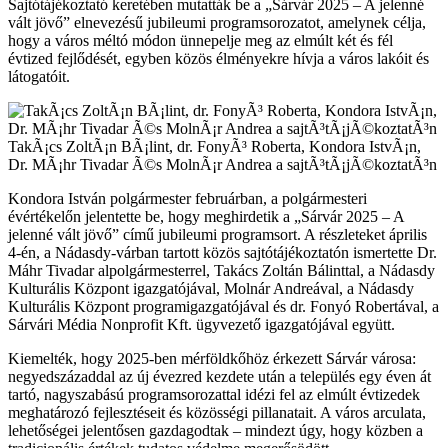
Sajtótájékoztató keretében mutatták be a „Sárvár 2025 – A jelenné
vált jövő” elnevezésű jubileumi programsorozatot, amelynek célja,
hogy a város méltó módon ünnepelje meg az elmúlt két és fél
évtized fejlődését, egyben közös élményekre hívja a város lakóit és
látogatóit.
TakÃ¡cs ZoltÃ¡n BÃ¡lint, dr. FonyÃ³ Roberta, Kondora IstvÃ¡n,
Dr. MÃ¡hr Tivadar Ã©s MolnÃ¡r Andrea a sajtÃ³tÃ¡jÃ©koztatÃ³n
Kondora István polgármester februárban, a polgármesteri
évértékelőn jelentette be, hogy meghirdetik a „Sárvár 2025 – A
jelenné vált jövő” című jubileumi programsort. A részleteket április
4-én, a Nádasdy-várban tartott közös sajtótájékoztatón ismertette Dr.
Máhr Tivadar alpolgármesterrel, Takács Zoltán Bálinttal, a Nádasdy
Kulturális Központ igazgatójával, Molnár Andreával, a Nádasdy
Kulturális Központ programigazgatójával és dr. Fonyó Robertával, a
Sárvári Média Nonprofit Kft. ügyvezető igazgatójával együtt.
Kiemelték, hogy 2025-ben mérföldkőhöz érkezett Sárvár városa:
negyedszázaddal az új évezred kezdete után a település egy éven át
tartó, nagyszabású programsorozattal idézi fel az elmúlt évtizedek
meghatározó fejlesztéseit és közösségi pillanatait. A város arculata,
lehetőségei jelentősen gazdagodtak – mindezt úgy, hogy közben a