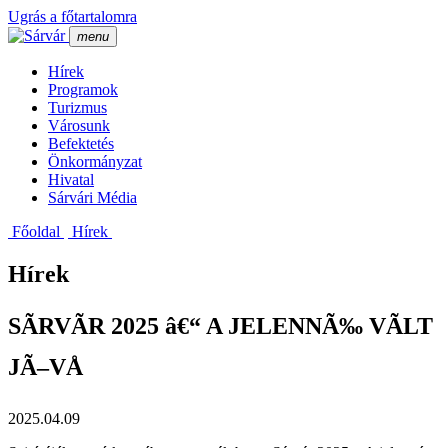
Ugrás a főtartalomra
menu
Hí­rek
Programok
Turizmus
Városunk
Befektetés
Önkormányzat
Hivatal
Sárvári Média
Főoldal
Hí­rek
Hírek
SÃRVÃR 2025 â€“ A JELENNÃ‰ VÃLT
JÃ–VÅ
2025.04.09