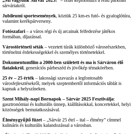
„Mi vagyunk Sárvár 2025!”
– óriás képmontázs a Hild parkban
sárváriakról.
Jubileumi sportesemények
, köztük 25 km-es futó- és gyaloglótúra,
valamint kerékpárverseny.
Fotószafari
– a város régi és új arcainak felfedezése játékos
formában, díjazással.
Várostörténeti séták
– vezetett túrák különböző városrészekben,
történelmi érdekességekkel és személyes történetekkel.
Dokumentumfilm a 2000-ben született és ma is Sárváron élő
fiatalokról
, generációs párbeszéd és jövőkép témakörében.
25 év – 25 érték
– lakossági szavazás a legfontosabb
városfejlesztésekről, melyek szeptembertől információs táblát is
kapnak a helyszíneken.
Szent Mihály-napi Bornapok – Sárvár 2025 Fesztiválja
:
gasztronómiai és kulturális ünnep, kiállításokkal, koncertekkel, helyi
közösségek bemutatkozásával.
Élménygyűjtő füzet
– „Sárvár 25 étel – ital – élmény” címmel
kulináris és kulturális kalandozással a városban.