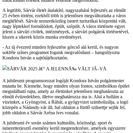
tradicionális értékek tudatos védelme megerősödött.
A legtöbb, Sárvár életét átalakító, nagyszabású fejlesztés az elmúlt
25 évben történt, ezekből több is jelentősen megváltoztatta a város
megítélését. Sárvár nemzetközileg ismert turisztikai központtá vált,
nagy léptekkel formálódott, épült, szépült. A város története egyet
jelent a sárvári civilek, intézmények, a sárvári polgárok történetével,
hiszen a sikerek közös munka eredményei.
- Az új évezred minden fejlesztése górcső alá kerül, és nagyon
sokféle színes programot fogunk megvalósítani – hangsúlyozta
Kondora István a sajtótájékoztatón.
A jubileumi programsorozat logóját Kondora István polgármester
mutatta be. Kiemelte, hogy minden olyan fontos, szimbolikus épület
megtalálható rajta, amely az életünket jelentősen meghatározta az
elmúlt évtizedekben, illetve meghatározza ma is. Alul a hullám a
vizeinket, a Gyöngyöst, a Rábát, a gyógyvizet szimbolizálja, a logó
közepén a Nádasdy-vár áll, bal oldalon a fürdő sziluettje sejlik fel,
jobb oldalon a Sárvár Aréna íves vonalai.
A jubileumi év során számos kulturális, közösségi, sport és
ismeretterjesztő esemény kerül megrendezésre, amelyek egyszerre