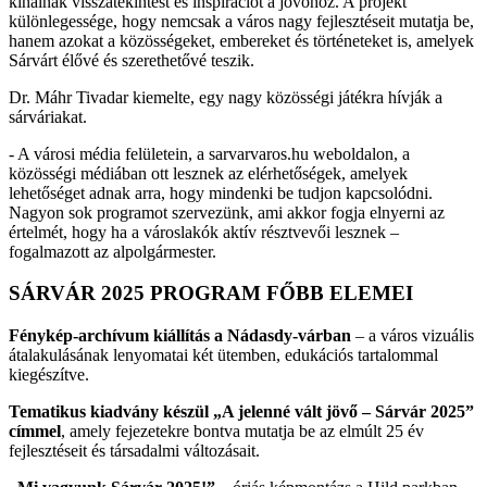
kínálnak visszatekintést és inspirációt a jövőhöz. A projekt
különlegessége, hogy nemcsak a város nagy fejlesztéseit mutatja be,
hanem azokat a közösségeket, embereket és történeteket is, amelyek
Sárvárt élővé és szerethetővé teszik.
Dr. Máhr Tivadar kiemelte, egy nagy közösségi játékra hívják a
sárváriakat.
- A városi média felületein, a sarvarvaros.hu weboldalon, a
közösségi médiában ott lesznek az elérhetőségek, amelyek
lehetőséget adnak arra, hogy mindenki be tudjon kapcsolódni.
Nagyon sok programot szervezünk, ami akkor fogja elnyerni az
értelmét, hogy ha a városlakók aktív résztvevői lesznek –
fogalmazott az alpolgármester.
SÁRVÁR 2025 PROGRAM FŐBB ELEMEI
Fénykép-archívum kiállítás a Nádasdy-várban
– a város vizuális
átalakulásának lenyomatai két ütemben, edukációs tartalommal
kiegészítve.
Tematikus kiadvány készül „A jelenné vált jövő – Sárvár 2025”
címmel
, amely fejezetekre bontva mutatja be az elmúlt 25 év
fejlesztéseit és társadalmi változásait.