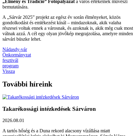
„Élmény és Tradíció” Fotópályázat
a város értékeinek művészi
bemutatására.
A „Sárvár 2025” projekt az egész év során élményeket, közös
gondolkodást és emlékezést kínál – mindazoknak, akik valaha
részesei voltak ennek a városnak, és azoknak is, akik még csak most
válnak azzá. A cél egy olyan jövőkép megrajzolása, amelyre minden
sárvári büszke lehet.
Nádasdy-vár
Önkormányzat
fesztivál
program
Vissza
További híreink
Takarékossági intézkedések Sárváron
2026.08.01
A tartós hőség és a Duna rekord alacsony vízállása miatt