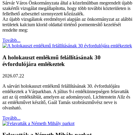
Sárvár Város Önkormányzata által a közelmúltban megrendelt újabb
szakértői vizsgálat megállapította, hogy több további közterületen is
fellelhető azbeszttel szennyezett kőzúzalék.
Az újabb vizsgálatok eredményei alapján az önkormányzat az alábbi
területek kalcium klorid oldattal történő pormentesítő kezelését
rendelte meg:
Tovább...
A holokauszt emlékmű felállításának 30
évfordulójára emlékeztek
2026.07.22
A sárvári holokauszt emlékmű felállításának 30. évfordulójára
emlékeztek a Várparkban. A július 9-i emlékünnepségen felavatták
azt az új emléktáblát, amelyen az adományozó, Lichtenstein Alíz és
az emlékművet készítő, Gaál Tamás szobrászművész neve is
olvasható.
Tovább...
Felavatták a Németh Mihály parkot