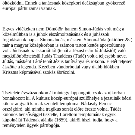
öltözködni. Ennek a tanácsnak középkori deákságban gyökerező,
európai párhuzamai vannak.
Egyes vidékeken nem Dömötör, hanem Simon-Júdás volt még a
közelmúltban is a juhok elszámoltatásának és a juhászok
fogadásának napja. Simon-Júdás, másként Simon-Júda (október 28.)
már a magyar középkorban is számon tartott kettős apostolünnep
volt. Júdásnak az Iskariótitól (tehát a Jézust eláruló Júdástól) való
megkülönböztetésül Judás Thaddeus (Tádé) volt a teljesebb neve.
Júdás, másként Tádé tehát Jézus tanítványa és rokona. Életét teljesen
átszőtte a legenda. Kezében vándorbottal vagy újabb időkben
Krisztus képmásával szokás ábrázolni.
Tisztelete évszázadokon át mintegy lappangott, csak az újkorban
bontakozott ki. A kultusz közép-európai szülőhelye a jezsuiták bécsi,
kilenc angyali karnak szentelt temploma. Nádasdy Ferenc
országbíró, aki mintha tragikus sorsát előre érezte volna, Tádét
különös bensőséggel tisztelte, Lorettom templomának egyik
kápolnáját Tádénak ajánlja (1659), akiről hiszi, tudja, hogy a
reménytelen ügyek pártfogója.