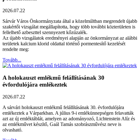
2026.07.22
Sárvár Város Önkormányzata által a közelmúltban megrendelt újabb
szakértői vizsgálat megállapította, hogy több további közterületen is
fellelhető azbeszttel szennyezett kőzúzalék.
Az újabb vizsgálatok eredményei alapján az önkormányzat az alábbi
területek kalcium klorid oldattal történő pormentesítő kezelését
rendelte meg:
Tovább...
A holokauszt emlékmű felállításának 30
évfordulójára emlékeztek
2026.07.22
A sárvári holokauszt emlékmű felállításának 30. évfordulójára
emlékeztek a Várparkban. A július 9-i emlékünnepségen felavatták
azt az új emléktáblát, amelyen az adományozó, Lichtenstein Alíz és
az emlékművet készítő, Gaál Tamás szobrászművész neve is
olvasható.