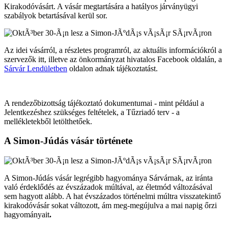
Kirakodóvásárt. A vásár megtartására a hatályos járványügyi
szabályok betartásával kerül sor.
Az idei vásárról, a részletes programról, az aktuális információkról a
szervezők itt, illetve az önkormányzat hivatalos Facebook oldalán, a
Sárvár Lendületben
oldalon adnak tájékoztatást.
A rendezőbizottság tájékoztató dokumentumai - mint például a
Jelentkezéshez szükséges feltételek, a Tűzriadó terv - a
mellékletekből letölthetőek.
A Simon-Júdás vásár története
A Simon-Júdás vásár legrégibb hagyománya Sárvárnak, az iránta
való érdeklődés az évszázadok múltával, az életmód változásával
sem hagyott alább. A hat évszázados történelmi múltra visszatekintő
kirakodóvásár sokat változott, ám meg-megújulva a mai napig őrzi
hagyományait
.