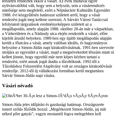
területén rendezték ekkor a vásárt. Az évek múltával egyre
nyilvánvalóbbá vált, hogy sem a helyszín, sem a vásárrendezés
minősége nem megfelelő, ezért a Néptánckör Kulturális Egyesület
1988. évi közgyűlésén határozat született arról, hogy a vásár
rendezési jogát meg kellene szerezni. A Sárvári Városi Tanáccsal
lefolytatott tárgyalások eredményeképpen született az a
megállapodás, amely alapján 1988. október 28-án már a várparkban,
a Várkerületen és a Nádasdy utca elején rendezték a vásárt, előre
kijelölt árusító helyeken. 1989-ben egy újabb megállapodás alapján
került a főutcára a vásár, amely valóban ideális, és hagyományos
helyszíne a Simon-Júdás napi kirakodóvásárnak. 1991-ben szervezte
utoljára az egyesület a vásárt, majd a megnövekedett létszám miatt rá
kellett jönnie, hogy egyedül már nem képes kézben tartani a
rendezést, ezért annak jogát átadta a tűzoltóknak. 1992-től a
Tűzoltáshoz Felszerelést Alapítvány volt az országos kirakodóvásár
rendezője. 2012-től új vállalkozási formában kerül megtartásra
Sárvár Simon-Júdás napi vására.
Vásári névadó
Simon-Júda jeles időjárási és gazdasági határnap. Országszerte
ismert szólás fűződik hozzá: „Megérkezett Simon-Júdás, jaj már
néked pőre gatyás”, vagyis mostantól fogva melegebben kell