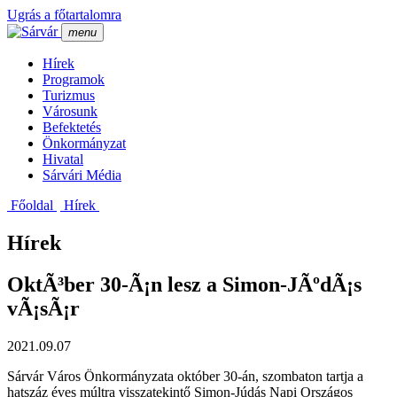
Ugrás a főtartalomra
menu
Hí­rek
Programok
Turizmus
Városunk
Befektetés
Önkormányzat
Hivatal
Sárvári Média
Főoldal
Hí­rek
Hírek
OktÃ³ber 30-Ã¡n lesz a Simon-JÃºdÃ¡s
vÃ¡sÃ¡r
2021.09.07
Sárvár Város Önkormányzata október 30-án, szombaton tartja a
hatszáz éves múltra visszatekintő Simon-Júdás Napi Országos