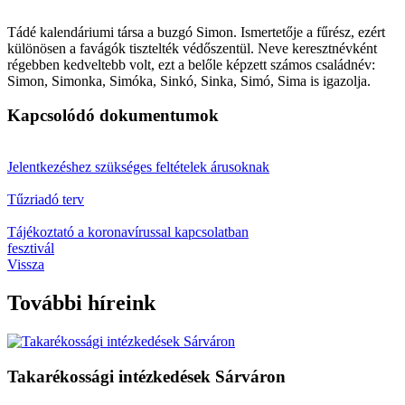
Tádé kalendáriumi társa a buzgó Simon. Ismertetője a fűrész, ezért
különösen a favágók tisztelték védőszentül. Neve keresztnévként
régebben kedveltebb volt, ezt a belőle képzett számos családnév:
Simon, Simonka, Simóka, Sinkó, Sinka, Simó, Sima is igazolja.
Kapcsolódó dokumentumok
Jelentkezéshez szükséges feltételek árusoknak
Tűzriadó terv
Tájékoztató a koronavírussal kapcsolatban
fesztivál
Vissza
További híreink
Takarékossági intézkedések Sárváron