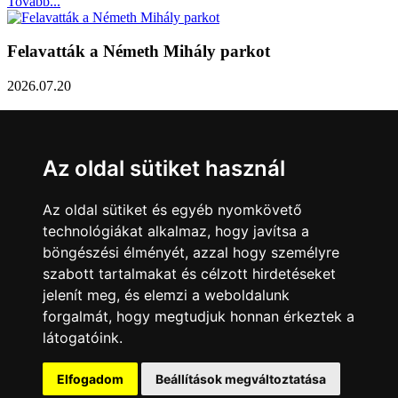
Tovább...
Felavatták a Németh Mihály parkot
2026.07.20
Németh Mihály szobrász születésének 100. évfordulóján Sárvár
Város Önkormányzata úgy határozott, hogy parkot nevez el a város
díszpolgáráról a Dévai utca elején. A parkavatót július 8-án tartották
Az oldal sütiket használ
meg.
Tovább...
Az oldal sütiket és egyéb nyomkövető
technológiákat alkalmaz, hogy javítsa a
Közlemény a sárvári képviselő-testület rendkívüli
böngészési élményét, azzal hogy személyre
üléseiről
szabott tartalmakat és célzott hirdetéseket
jelenít meg, és elemzi a weboldalunk
2026.07.20
forgalmát, hogy megtudjuk honnan érkeztek a
A sárvári képviselő-testület július 13-án és 16-án is rendkívüli ülést
látogatóink.
tartott. Zárt ülésen tárgyalta a Sárvári Gyógyfürdő Kft. Felügyelő
Bizottsága által elrendelt vizsgálat eredményét, amely többek között
– a sajtóban is nagy visszhangot kapott - megbízási jogviszony
Elfogadom
Beállítások megváltoztatása
tisztázására irányult.