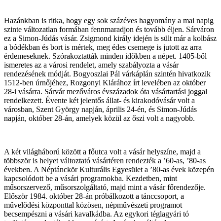
Hazánkban is ritka, hogy egy sok százéves hagyomány a mai napig
szinte változatlan formában fennmaradjon és tovább éljen. Sárváron
ez a Simon-Júdás vásár. Zsigmond király idején is sült már a kolbász
a bódékban és bort is mértek, meg édes csemege is jutott az arra
érdemeseknek. Szórakoztatták minden időkben a népet. 1405-ből
ismeretes az a városi rendelet, amely szabályozta a vásár
rendezésének módját. Bogyoszlai Pál várkáplán szintén hivatkozik
1512-ben úrnőjéhez, Rozgonyi Klárához írt levelében az október
28-i vásárra. Sárvár mezőváros évszázadok óta vásártartási joggal
rendelkezett. Évente két jelentős állat- és kirakodóvásár volt a
városban, Szent György napján, április 24-én, és Simon-Júdás
napján, október 28-án, amelyek közül az őszi volt a nagyobb.
A két világháború között a főutca volt a vásár helyszíne, majd a
többször is helyet változtató vásártéren rendezték a ’60-as, ’80-as
években. A Néptánckör Kulturális Egyesület a ’80-as évek közepén
kapcsolódott be a vásári programokba. Kezdetben, mint
műsorszervező, műsorszolgáltató, majd mint a vásár főrendezője.
Először 1984. október 28-án próbálkozott a tánccsoport, a
művelődési központtal közösen, népművészeti programot
becsempészni a vásári kavalkádba. Az egykori téglagyári tó