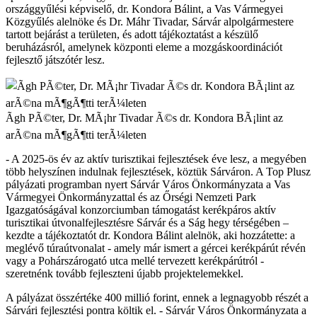
országgyűlési képviselő, dr. Kondora Bálint, a Vas Vármegyei
Közgyűlés alelnöke és Dr. Máhr Tivadar, Sárvár alpolgármestere
tartott bejárást a területen, és adott tájékoztatást a készülő
beruházásról, amelynek központi eleme a mozgáskoordinációt
fejlesztő játszótér lesz.
Ãgh PÃ©ter, Dr. MÃ¡hr Tivadar Ã©s dr. Kondora BÃ¡lint az
arÃ©na mÃ¶gÃ¶tti terÃ¼leten
- A 2025-ös év az aktív turisztikai fejlesztések éve lesz, a megyében
több helyszínen indulnak fejlesztések, köztük Sárváron. A Top Plusz
pályázati programban nyert Sárvár Város Önkormányzata a Vas
Vármegyei Önkormányzattal és az Őrségi Nemzeti Park
Igazgatóságával konzorciumban támogatást kerékpáros aktív
turisztikai útvonalfejlesztésre Sárvár és a Ság hegy térségében –
kezdte a tájékoztatót dr. Kondora Bálint alelnök, aki hozzátette: a
meglévő túraútvonalat - amely már ismert a gércei kerékpárút révén
vagy a Pohárszárogató utca mellé tervezett kerékpárútról -
szeretnénk tovább fejleszteni újabb projektelemekkel.
A pályázat összértéke 400 millió forint, ennek a legnagyobb részét a
Sárvári fejlesztési pontra költik el. - Sárvár Város Önkormányzata a