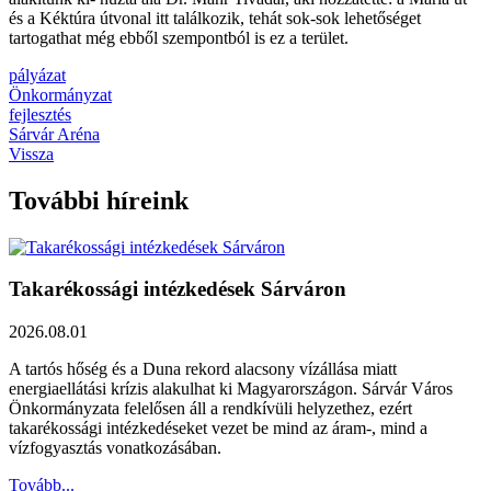
és a Kéktúra útvonal itt találkozik, tehát sok-sok lehetőséget
tartogathat még ebből szempontból is ez a terület.
pályázat
Önkormányzat
fejlesztés
Sárvár Aréna
Vissza
További híreink
Takarékossági intézkedések Sárváron
2026.08.01
A tartós hőség és a Duna rekord alacsony vízállása miatt
energiaellátási krízis alakulhat ki Magyarországon. Sárvár Város
Önkormányzata felelősen áll a rendkívüli helyzethez, ezért
takarékossági intézkedéseket vezet be mind az áram-, mind a
vízfogyasztás vonatkozásában.
Tovább...