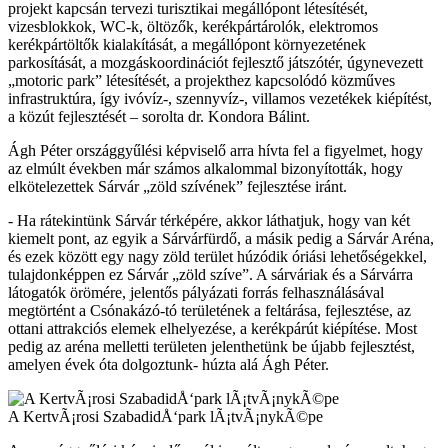
projekt kapcsán tervezi turisztikai megállópont létesítését,
vizesblokkok, WC-k, öltözők, kerékpártárolók, elektromos
kerékpártöltők kialakítását, a megállópont környezetének
parkosítását, a mozgáskoordinációt fejlesztő játszótér, úgynevezett
„motoric park” létesítését, a projekthez kapcsolódó közműves
infrastruktúra, így ivóvíz-, szennyvíz-, villamos vezetékek kiépítést,
a közút fejlesztését – sorolta dr. Kondora Bálint.
Ágh Péter országgyűlési képviselő arra hívta fel a figyelmet, hogy
az elmúlt években már számos alkalommal bizonyították, hogy
elkötelezettek Sárvár „zöld szívének” fejlesztése iránt.
- Ha rátekintünk Sárvár térképére, akkor láthatjuk, hogy van két
kiemelt pont, az egyik a Sárvárfürdő, a másik pedig a Sárvár Aréna,
és ezek között egy nagy zöld terület húzódik óriási lehetőségekkel,
tulajdonképpen ez Sárvár „zöld szíve”. A sárváriak és a Sárvárra
látogatók örömére, jelentős pályázati forrás felhasználásával
megtörtént a Csónakázó-tó területének a feltárása, fejlesztése, az
ottani attrakciós elemek elhelyezése, a kerékpárút kiépítése. Most
pedig az aréna melletti területen jelenthetünk be újabb fejlesztést,
amelyen évek óta dolgoztunk- húzta alá Ágh Péter.
A KertvÃ¡rosi SzabadidÅ‘park lÃ¡tvÃ¡nykÃ©pe