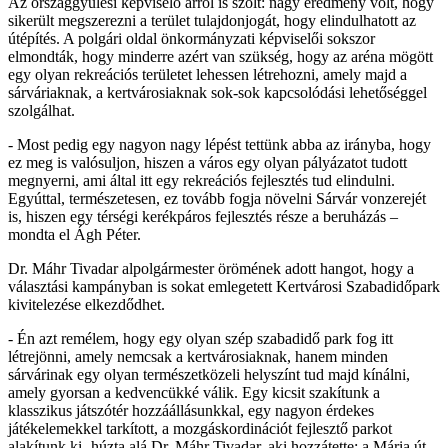
Az országgyűlési képviselő arról is szólt: nagy eredmény volt, hogy
sikerült megszerezni a terület tulajdonjogát, hogy elindulhatott az
útépítés. A polgári oldal önkormányzati képviselői sokszor
elmondták, hogy minderre azért van szükség, hogy az aréna mögött
egy olyan rekreációs területet lehessen létrehozni, amely majd a
sárváriaknak, a kertvárosiaknak sok-sok kapcsolódási lehetőséggel
szolgálhat.
- Most pedig egy nagyon nagy lépést tettünk abba az irányba, hogy
ez meg is valósuljon, hiszen a város egy olyan pályázatot tudott
megnyerni, ami által itt egy rekreációs fejlesztés tud elindulni.
Egyúttal, természetesen, ez tovább fogja növelni Sárvár vonzerejét
is, hiszen egy térségi kerékpáros fejlesztés része a beruházás –
mondta el Ágh Péter.
Dr. Máhr Tivadar alpolgármester örömének adott hangot, hogy a
választási kampányban is sokat emlegetett Kertvárosi Szabadidőpark
kivitelezése elkezdődhet.
- Én azt remélem, hogy egy olyan szép szabadidő park fog itt
létrejönni, amely nemcsak a kertvárosiaknak, hanem minden
sárvárinak egy olyan természetközeli helyszínt tud majd kínálni,
amely gyorsan a kedvencükké válik. Egy kicsit szakítunk a
klasszikus játszótér hozzáállásunkkal, egy nagyon érdekes
játékelemekkel tarkított, a mozgáskordinációt fejlesztő parkot
alakítunk ki- húzta alá Dr. Máhr Tivadar, aki hozzátette: a Mária út