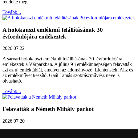
rendelte meg:
Tovább...
A holokauszt emlékmű felállításának 30
évfordulójára emlékeztek
2026.07.22
A sárvári holokauszt emlékmű felállításának 30. évfordulójára
emlékeztek a Várparkban. A július 9-i emlékünnepségen felavatták
azt az új emléktáblát, amelyen az adományozó, Lichtenstein Alíz és
az emlékművet készítő, Gaál Tamás szobrászművész neve is
olvasható.
Tovább...
Felavatták a Németh Mihály parkot
2026.07.20
Németh Mihály szobrász születésének 100. évfordulóján Sárvár
Város Önkormányzata úgy határozott, hogy parkot nevez el a város