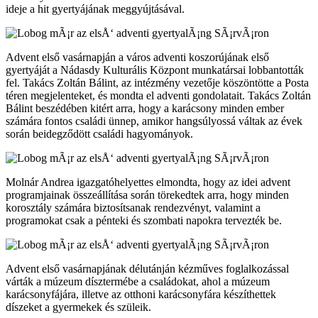
ideje a hit gyertyájának meggyújtásával.
Advent első vasárnapján a város adventi koszorújának első
gyertyáját a Nádasdy Kulturális Központ munkatársai lobbantották
fel. Takács Zoltán Bálint, az intézmény vezetője köszöntötte a Posta
téren megjelenteket, és mondta el adventi gondolatait. Takács Zoltán
Bálint beszédében kitért arra, hogy a karácsony minden ember
számára fontos családi ünnep, amikor hangsúlyossá váltak az évek
során beidegződött családi hagyományok.
Molnár Andrea igazgatóhelyettes elmondta, hogy az idei advent
programjainak összeállítása során törekedtek arra, hogy minden
korosztály számára biztosítsanak rendezvényt, valamint a
programokat csak a pénteki és szombati napokra tervezték be.
Advent első vasárnapjának délutánján kézműves foglalkozással
várták a múzeum dísztermébe a családokat, ahol a múzeum
karácsonyfájára, illetve az otthoni karácsonyfára készíthettek
díszeket a gyermekek és szüleik.