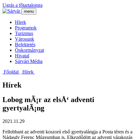
Ugrás a főtartalomra
menu
Hí­rek
Programok
Turizmus
Városunk
Befektetés
Önkormányzat
Hivatal
Sárvári Média
Főoldal
Hí­rek
Hírek
Lobog mÃ¡r az elsÅ‘ adventi
gyertyalÃ¡ng
2021.11.29
Fellobbant az adventi koszorú első gyertyalángja a Posta téren és a
Nádasdy Ferenc Múzeumban is. Elkezdődött az adventi várakozás