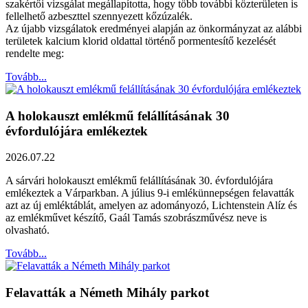
szakértői vizsgálat megállapította, hogy több további közterületen is
fellelhető azbeszttel szennyezett kőzúzalék.
Az újabb vizsgálatok eredményei alapján az önkormányzat az alábbi
területek kalcium klorid oldattal történő pormentesítő kezelését
rendelte meg:
Tovább...
A holokauszt emlékmű felállításának 30
évfordulójára emlékeztek
2026.07.22
A sárvári holokauszt emlékmű felállításának 30. évfordulójára
emlékeztek a Várparkban. A július 9-i emlékünnepségen felavatták
azt az új emléktáblát, amelyen az adományozó, Lichtenstein Alíz és
az emlékművet készítő, Gaál Tamás szobrászművész neve is
olvasható.
Tovább...
Felavatták a Németh Mihály parkot