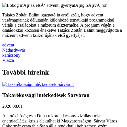
Takács Zoltán Bálint igazgató itt arról szólt, hogy advent
vasárnapjainak délutánján különböző tematikájú programokkal
várják a családokat a múzeum dísztermébe. A program végén a
családokkal közösen énekelve Takács Zoltán Bálint meggyújtotta a
múzeum adventi koszorújának első gyertyáját.
advent
Nádasdy-vár
karácsony
Vissza
További híreink
Takarékossági intézkedések Sárváron
2026.08.01
A tartós hőség és a Duna rekord alacsony vízállása miatt
energiaellátási krízis alakulhat ki Magyarországon. Sárvár Város
Önkormányzata felelősen áll a rendkívüli helyzethez, ezért