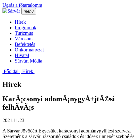
Ugrás a főtartalomra
menu
Hí­rek
Programok
Turizmus
Városunk
Befektetés
Önkormányzat
Hivatal
Sárvári Média
Főoldal
Hí­rek
Hírek
KarÃ¡csonyi adomÃ¡nygyÅ±jtÃ©si
felhÃ­vÃ¡s
2021.11.23
A Sárvár Jövőéért Egyesület karácsonyi adománygyűjtést szervez.
Szeretnénk a sárvári rászoruló családok és idősek ünnepét szebbé és