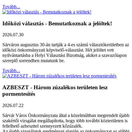
Tovább...
Időközi választás - Bemutatkoznak a jelöltek!
2026.07.30
Sárváron augusztus 30-án tartják a 4-es számú választókerületben az
időközi önkormányzati képviselő-választást. Hét jelöltet vett
nyilvántartásba a Helyi Választási Bizottság, akiket a szavazólapon
szereplő sorrendben mutatunk be.
Tovább...
AZBESZT - Három zúzalékos területen lesz
pormentesítés
2026.07.22
Sárvár Város Önkormányzata által a közelmúltban megrendelt újabb
szakértői vizsgálat megállapította, hogy több további közterületen is
fellelhető azbeszttel szennyezett kőzúzalék.
Az újabb vizsgálatok eredményei alapján az önkormányzat az alábbi