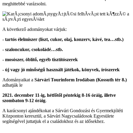
meghittebbé varázsolni.
A következő adományokat várjuk:
- tartós élelmiszer (liszt, cukor, olaj, konzerv, kávé, tea…stb.)
- szaloncukor, csokoládé…stb.
- mosószer, öblítő, egyéb tisztítószerek
- új vagy jó minőségű használt játékok, könyvek, írószerek
Adományaikat a
Sárvári Tourinform Irodában (Kossuth tér 8.)
adhatják le
2021. december 11-ig, hétfőtől péntekig 8-16 óráig, illetve
szombaton 9-12 óráig
.
A karácsonyi ajándékokat a Sárvári Gondozási és Gyermekjóléti
Központon keresztül, a Sárvári Nagycsaládosok Egyesülete
segítségével juttatjuk el a családokhoz és az idősekhez.