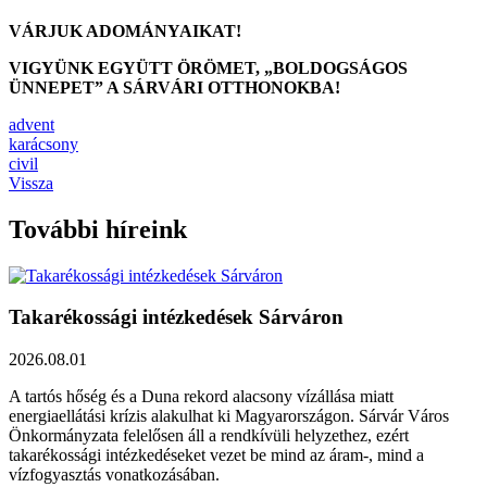
VÁRJUK ADOMÁNYAIKAT!
VIGYÜNK EGYÜTT ÖRÖMET, „BOLDOGSÁGOS
ÜNNEPET” A SÁRVÁRI OTTHONOKBA!
advent
karácsony
civil
Vissza
További híreink
Takarékossági intézkedések Sárváron
2026.08.01
A tartós hőség és a Duna rekord alacsony vízállása miatt
energiaellátási krízis alakulhat ki Magyarországon. Sárvár Város
Önkormányzata felelősen áll a rendkívüli helyzethez, ezért
takarékossági intézkedéseket vezet be mind az áram-, mind a
vízfogyasztás vonatkozásában.