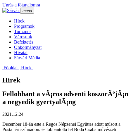
Ugrás a főtartalomra
menu
Hí­rek
Programok
Turizmus
Városunk
Befektetés
Önkormányzat
Hivatal
Sárvári Média
Főoldal
Hí­rek
Hírek
Fellobbant a vÃ¡ros adventi koszorÃºjÃ¡n
a negyedik gyertyalÃ¡ng
2021.12.24
December 18-án este a Regös Népzenei Együttes adott műsort a
Posta téri színpadon, és lobbantotta fel Boda Csaba művészeti