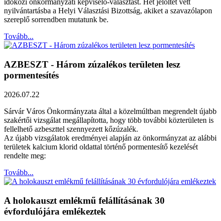
időközi önkormányzati képviselő-választást. Hét jelöltet vett
nyilvántartásba a Helyi Választási Bizottság, akiket a szavazólapon
szereplő sorrendben mutatunk be.
Tovább...
AZBESZT - Három zúzalékos területen lesz
pormentesítés
2026.07.22
Sárvár Város Önkormányzata által a közelmúltban megrendelt újabb
szakértői vizsgálat megállapította, hogy több további közterületen is
fellelhető azbeszttel szennyezett kőzúzalék.
Az újabb vizsgálatok eredményei alapján az önkormányzat az alábbi
területek kalcium klorid oldattal történő pormentesítő kezelését
rendelte meg:
Tovább...
A holokauszt emlékmű felállításának 30
évfordulójára emlékeztek