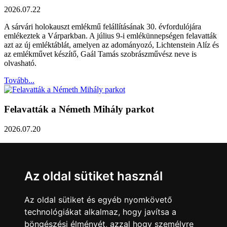
2026.07.22
A sárvári holokauszt emlékmű felállításának 30. évfordulójára
emlékeztek a Várparkban. A július 9-i emlékünnepségen felavatták
azt az új emléktáblát, amelyen az adományozó, Lichtenstein Alíz és
az emlékművet készítő, Gaál Tamás szobrászművész neve is
olvasható.
Tovább...
Felavatták a Németh Mihály parkot
2026.07.20
Németh Mihály szobrász születésének 100. évfordulóján Sárvár
Város Önkormányzata úgy határozott, hogy parkot nevez el a város
díszpolgáráról a Dévai utca elején. A parkavatót július 8-án tartották
Az oldal sütiket használ
meg.
Tovább...
Az oldal sütiket és egyéb nyomkövető
technológiákat alkalmaz, hogy javítsa a
Közlemény a sárvári képviselő-testület rendkívüli
böngészési élményét, azzal hogy személyre