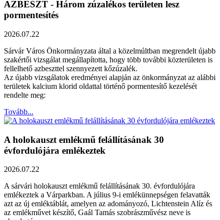
AZBESZT - Három zúzalékos területen lesz
pormentesítés
2026.07.22
Sárvár Város Önkormányzata által a közelmúltban megrendelt újabb
szakértői vizsgálat megállapította, hogy több további közterületen is
fellelhető azbeszttel szennyezett kőzúzalék.
Az újabb vizsgálatok eredményei alapján az önkormányzat az alábbi
területek kalcium klorid oldattal történő pormentesítő kezelését
rendelte meg:
Tovább...
A holokauszt emlékmű felállításának 30
évfordulójára emlékeztek
2026.07.22
A sárvári holokauszt emlékmű felállításának 30. évfordulójára
emlékeztek a Várparkban. A július 9-i emlékünnepségen felavatták
azt az új emléktáblát, amelyen az adományozó, Lichtenstein Alíz és
az emlékművet készítő, Gaál Tamás szobrászművész neve is