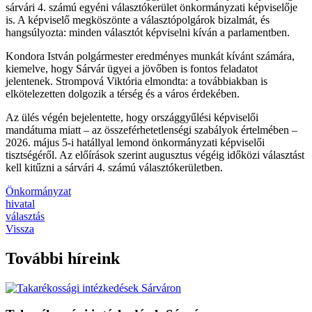
sárvári 4. számú egyéni választókerület önkormányzati képviselője
is. A képviselő megköszönte a választópolgárok bizalmát, és
hangsúlyozta: minden választót képviselni kíván a parlamentben.
Kondora István polgármester eredményes munkát kívánt számára,
kiemelve, hogy Sárvár ügyei a jövőben is fontos feladatot
jelentenek. Strompová Viktória elmondta: a továbbiakban is
elkötelezetten dolgozik a térség és a város érdekében.
Az ülés végén bejelentette, hogy országgyűlési képviselői
mandátuma miatt – az összeférhetetlenségi szabályok értelmében –
2026. május 5-i hatállyal lemond önkormányzati képviselői
tisztségéről. Az előírások szerint augusztus végéig időközi választást
kell kitűzni a sárvári 4. számú választókerületben.
Önkormányzat
hivatal
választás
Vissza
További híreink