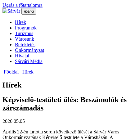
Ugrás a főtartalomra
menu
Hí­rek
Programok
Turizmus
Városunk
Befektetés
Önkormányzat
Hivatal
Sárvári Média
Főoldal
Hí­rek
Hírek
Képviselő-testületi ülés: Beszámolók és
zárszámadás
2026.05.05
Április 22-én tartotta soron következő ülését a Sárvár Város
Önkormányzatának Képviselő-testülete a Városházán. A