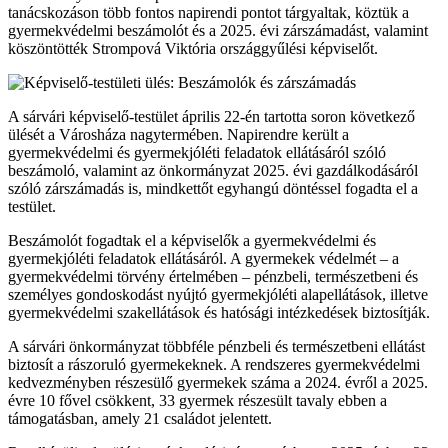
tanácskozáson több fontos napirendi pontot tárgyaltak, köztük a
gyermekvédelmi beszámolót és a 2025. évi zárszámadást, valamint
köszöntötték Strompová Viktória országgyűlési képviselőt.
A sárvári képviselő-testület április 22-én tartotta soron következő
ülését a Városháza nagytermében. Napirendre került a
gyermekvédelmi és gyermekjóléti feladatok ellátásáról szóló
beszámoló, valamint az önkormányzat 2025. évi gazdálkodásáról
szóló zárszámadás is, mindkettőt egyhangú döntéssel fogadta el a
testület.
Beszámolót fogadtak el a képviselők a gyermekvédelmi és
gyermekjóléti feladatok ellátásáról. A gyermekek védelmét – a
gyermekvédelmi törvény értelmében – pénzbeli, természetbeni és
személyes gondoskodást nyújtó gyermekjóléti alapellátások, illetve
gyermekvédelmi szakellátások és hatósági intézkedések biztosítják.
A sárvári önkormányzat többféle pénzbeli és természetbeni ellátást
biztosít a rászoruló gyermekeknek. A rendszeres gyermekvédelmi
kedvezményben részesülő gyermekek száma a 2024. évről a 2025.
évre 10 fővel csökkent, 33 gyermek részesült tavaly ebben a
támogatásban, amely 21 családot jelentett.