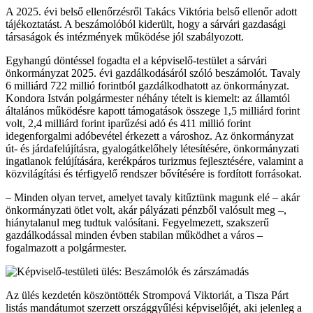
A 2025. évi belső ellenőrzésről Takács Viktória belső ellenőr adott
tájékoztatást. A beszámolóból kiderült, hogy a sárvári gazdasági
társaságok és intézmények működése jól szabályozott.
Egyhangú döntéssel fogadta el a képviselő-testület a sárvári
önkormányzat 2025. évi gazdálkodásáról szóló beszámolót. Tavaly
6 milliárd 722 millió forintból gazdálkodhatott az önkormányzat.
Kondora István polgármester néhány tételt is kiemelt: az államtól
általános működésre kapott támogatások összege 1,5 milliárd forint
volt, 2,4 milliárd forint iparűzési adó és 411 millió forint
idegenforgalmi adóbevétel érkezett a városhoz. Az önkormányzat
út- és járdafelújításra, gyalogátkelőhely létesítésére, önkormányzati
ingatlanok felújítására, kerékpáros turizmus fejlesztésére, valamint a
közvilágítási és térfigyelő rendszer bővítésére is fordított forrásokat.
– Minden olyan tervet, amelyet tavaly kitűztünk magunk elé – akár
önkormányzati ötlet volt, akár pályázati pénzből valósult meg –,
hiánytalanul meg tudtuk valósítani. Fegyelmezett, szakszerű
gazdálkodással minden évben stabilan működhet a város –
fogalmazott a polgármester.
Az ülés kezdetén köszöntötték Strompová Viktoriát, a Tisza Párt
listás mandátumot szerzett országgyűlési képviselőjét, aki jelenleg a