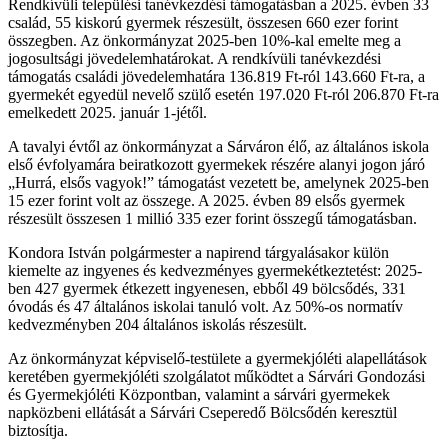
Rendkívüli települési tanévkezdési támogatásban a 2025. évben 33
család, 55 kiskorú gyermek részesült, összesen 660 ezer forint
összegben. Az önkormányzat 2025-ben 10%-kal emelte meg a
jogosultsági jövedelemhatárokat. A rendkívüli tanévkezdési
támogatás családi jövedelemhatára 136.819 Ft-ról 143.660 Ft-ra, a
gyermekét egyedül nevelő szülő esetén 197.020 Ft-ról 206.870 Ft-ra
emelkedett 2025. január 1-jétől.
A tavalyi évtől az önkormányzat a Sárváron élő, az általános iskola
első évfolyamára beiratkozott gyermekek részére alanyi jogon járó
„Hurrá, elsős vagyok!” támogatást vezetett be, amelynek 2025-ben
15 ezer forint volt az összege. A 2025. évben 89 elsős gyermek
részesült összesen 1 millió 335 ezer forint összegű támogatásban.
Kondora István polgármester a napirend tárgyalásakor külön
kiemelte az ingyenes és kedvezményes gyermekétkeztetést: 2025-
ben 427 gyermek étkezett ingyenesen, ebből 49 bölcsődés, 331
óvodás és 47 általános iskolai tanuló volt. Az 50%-os normatív
kedvezményben 204 általános iskolás részesült.
Az önkormányzat képviselő-testülete a gyermekjóléti alapellátások
keretében gyermekjóléti szolgálatot működtet a Sárvári Gondozási
és Gyermekjóléti Központban, valamint a sárvári gyermekek
napközbeni ellátását a Sárvári Cseperedő Bölcsődén keresztül
biztosítja.