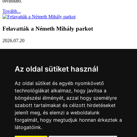
olvasható.
Tovább...
Felavatták a Németh Mihály parkot
2026.07.20
Németh Mihály szobrász születésének 100. évfordulóján Sárvár
Város Önkormányzata úgy határozott, hogy parkot nevez el a város
díszpolgáráról a Dévai utca elején. A parkavatót július 8-án tartották
Az oldal sütiket használ
meg.
Tovább...
Az oldal sütiket és egyéb nyomkövető
technológiákat alkalmaz, hogy javítsa a
Közlemény a sárvári képviselő-testület rendkívüli
böngészési élményét, azzal hogy személyre
üléseiről
szabott tartalmakat és célzott hirdetéseket
jelenít meg, és elemzi a weboldalunk
2026.07.20
forgalmát, hogy megtudjuk honnan érkeztek a
A sárvári képviselő-testület július 13-án és 16-án is rendkívüli ülést
látogatóink.
tartott. Zárt ülésen tárgyalta a Sárvári Gyógyfürdő Kft. Felügyelő
Bizottsága által elrendelt vizsgálat eredményét, amely többek között