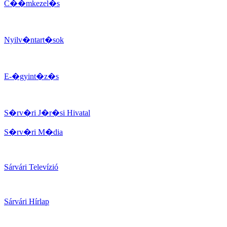
C��mkezel�s
Nyilv�ntart�sok
E-�gyint�z�s
S�rv�ri J�r�si Hivatal
S�rv�ri M�dia
Sárvári Televízió
Sárvári Hírlap