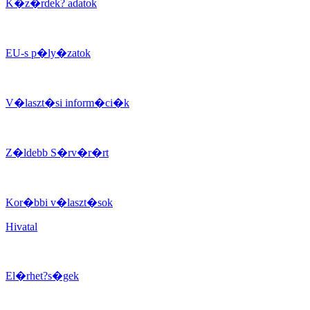
K�z�rdek? adatok
EU-s p�ly�zatok
V�laszt�si inform�ci�k
Z�ldebb S�rv�r�rt
Kor�bbi v�laszt�sok
Hivatal
El�rhet?s�gek