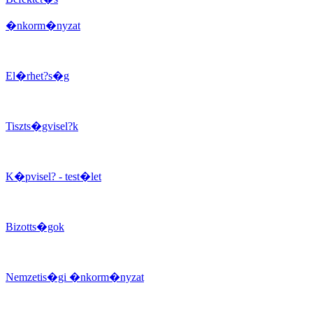
�nkorm�nyzat
El�rhet?s�g
Tiszts�gvisel?k
K�pvisel? - test�let
Bizotts�gok
Nemzetis�gi �nkorm�nyzat