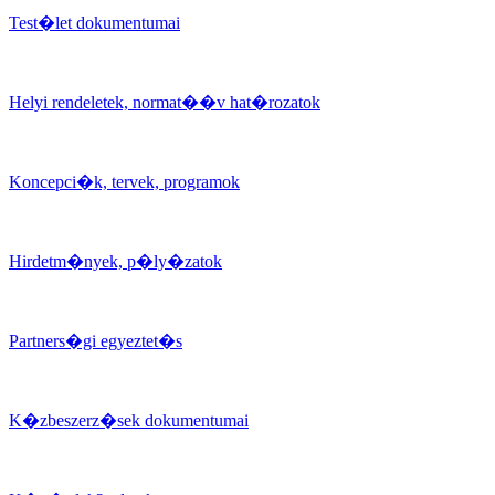
Test�let dokumentumai
Helyi rendeletek, normat��v hat�rozatok
Koncepci�k, tervek, programok
Hirdetm�nyek, p�ly�zatok
Partners�gi egyeztet�s
K�zbeszerz�sek dokumentumai