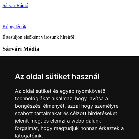
Sárvár Rádió
Képgalériák
Értesüljön elsőként városunk híreiről!
Sárvári Média
9600 Sárvár, Móricz Zsigmond u. 4.
Tel: +36 95 320 261
Az oldal sütiket használ
hirlap@sarvar.hu
Az oldal sütiket és egyéb nyomkövető
Kövess minket!
technológiákat alkalmaz, hogy javítsa a
böngészési élményét, azzal hogy személyre
Sárvár lendületben
Sárvár lendületben
szabott tartalmakat és célzott hirdetéseket
Nyilatkozatok
jelenít meg, és elemzi a weboldalunk
forgalmát, hogy megtudjuk honnan érkeztek a
Impresszum
Felhasználási feltételek
Adatkezelési tájékoztató
látogatóink.
Akadálymentesítési nyilatkozat