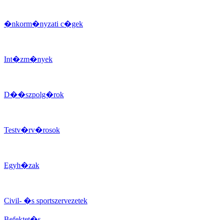
�nkorm�nyzati c�gek
Int�zm�nyek
D��szpolg�rok
Testv�rv�rosok
Egyh�zak
Civil- �s sportszervezetek
Befektet�s