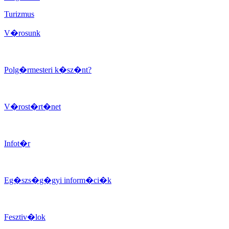
Turizmus
V�rosunk
Polg�rmesteri k�sz�nt?
V�rost�rt�net
Infot�r
Eg�szs�g�gyi inform�ci�k
Fesztiv�lok