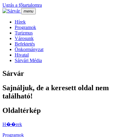
Ugrás a főtartalomra
menu
Hí­rek
Programok
Turizmus
Városunk
Befektetés
Önkormányzat
Hivatal
Sárvári Média
Sárvár
Sajnáljuk, de a keresett oldal nem
található!
Oldaltérkép
H��rek
Programok