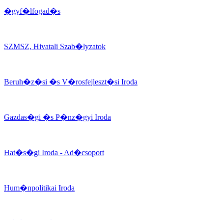
�gyf�lfogad�s
SZMSZ, Hivatali Szab�lyzatok
Beruh�z�si �s V�rosfejleszt�si Iroda
Gazdas�gi �s P�nz�gyi Iroda
Hat�s�gi Iroda - Ad�csoport
Hum�npolitikai Iroda