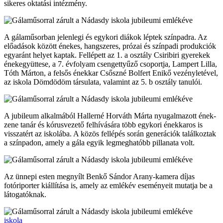
sikeres oktatási intézmény.
A gálaműsorban jelenlegi és egykori diákok léptek színpadra. Az
előadások között énekes, hangszeres, prózai és színpadi produkciók
egyaránt helyet kaptak. Fellépett az 1. a osztály Csiribiri gyerekek
énekegyüttese, a 7. évfolyam csengettyűző csoportja, Lampert Lilla,
Tóth Márton, a felsős énekkar Csőszné Bolfert Enikő vezényletével,
az iskola Dömdödöm társulata, valamint az 5. b osztály tanulói.
A jubileum alkalmából Hallerné Horváth Márta nyugalmazott ének-
zene tanár és kórusvezető felhívására több egykori énekkaros is
visszatért az iskolába. A közös fellépés során generációk találkoztak
a színpadon, amely a gála egyik legmeghatóbb pillanata volt.
Az ünnepi esten megnyílt Benkő Sándor Arany-kamera díjas
fotóriporter kiállítása is, amely az emlékév eseményeit mutatja be a
látogatóknak.
iskola