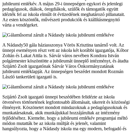
jubileumi emlékév. A május 29-i ünnepségen egykori és jelenlegi
pedagógusok, diákok, öregdiákok, szülők és támogatók együtt
idézték fel az iskola elmúlt öt évtizedének meghatározó pillanatait.
Az esten köszöntők, művészeti produkciók és kiállításmegnyitó
várta a vendégeket.
A Nádasdy50 gála háziasszonya Vörös Krisztina tanárnő volt. Az
ünnepi eseményen részt vett az iskola két korábbi igazgatója, Kóbor
Zoltán és Lakat Attila is. Sárvár város nevében Kondora István
polgármester köszöntötte a jubileumát ünneplő intézményt, és átadta
Szijártó Zsolt igazgatónak Sárvár Város Önkormányzatának
jubileumi emléklapját. Az ünnepségen beszédet mondott Rozmán
László tankerületi igazgató is.
Szijártó Zsolt igazgató ünnepi beszédében felidézte az iskola
ötvenéves történetének legfontosabb állomásait, sikereit és közösségi
élményeit. Köszönetet mondott mindazoknak a pedagógusoknak és
munkatársaknak, akik munkájukkal hozzájárultak az intézmény
fejlődéséhez. Kiemelte, hogy a jubileumi emlékév programjai méltó
módon mutatták be az iskola múltját és jelenét, valamint
hangsúlyozta, hogy a Nádasdy iskola ma egy modern, befogadó és