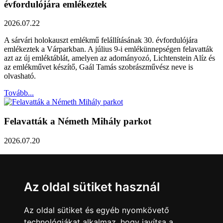
évfordulójára emlékeztek
2026.07.22
A sárvári holokauszt emlékmű felállításának 30. évfordulójára
emlékeztek a Várparkban. A július 9-i emlékünnepségen felavatták
azt az új emléktáblát, amelyen az adományozó, Lichtenstein Alíz és
az emlékművet készítő, Gaál Tamás szobrászművész neve is
olvasható.
Tovább...
Felavatták a Németh Mihály parkot
2026.07.20
Németh Mihály szobrász születésének 100. évfordulóján Sárvár
Város Önkormányzata úgy határozott, hogy parkot nevez el a város
díszpolgáráról a Dévai utca elején. A parkavatót július 8-án tartották
Az oldal sütiket használ
meg.
Tovább...
Az oldal sütiket és egyéb nyomkövető
technológiákat alkalmaz, hogy javítsa a