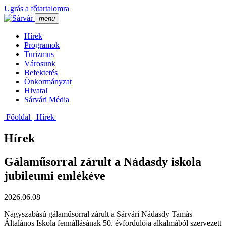
Ugrás a főtartalomra
menu
Hí­rek
Programok
Turizmus
Városunk
Befektetés
Önkormányzat
Hivatal
Sárvári Média
Főoldal
Hí­rek
Hírek
Gálaműsorral zárult a Nádasdy iskola
jubileumi emlékéve
2026.06.08
Nagyszabású gálaműsorral zárult a Sárvári Nádasdy Tamás
Általános Iskola fennállásának 50. évfordulója alkalmából szervezett