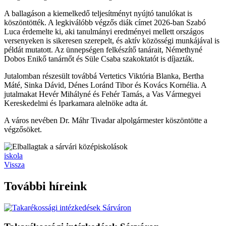
A ballagáson a kiemelkedő teljesítményt nyújtó tanulókat is
köszöntötték. A legkiválóbb végzős diák címet 2026-ban Szabó
Luca érdemelte ki, aki tanulmányi eredményei mellett országos
versenyeken is sikeresen szerepelt, és aktív közösségi munkájával is
példát mutatott. Az ünnepségen felkészítő tanárait, Némethyné
Dobos Enikő tanárnőt és Süle Csaba szakoktatót is díjazták.
Jutalomban részesült továbbá Vertetics Viktória Blanka, Bertha
Máté, Sinka Dávid, Dénes Loránd Tibor és Kovács Kornélia. A
jutalmakat Hevér Mihályné és Fehér Tamás, a Vas Vármegyei
Kereskedelmi és Iparkamara alelnöke adta át.
A város nevében Dr. Máhr Tivadar alpolgármester köszöntötte a
végzősöket.
iskola
Vissza
További híreink