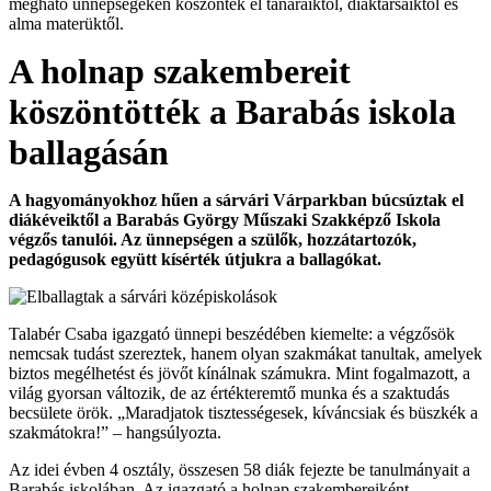
megható ünnepségeken köszöntek el tanáraiktól, diáktársaiktól és
alma materüktől.
A holnap szakembereit
köszöntötték a Barabás iskola
ballagásán
A hagyományokhoz hűen a sárvári Várparkban búcsúztak el
diákéveiktől a Barabás György Műszaki Szakképző Iskola
végzős tanulói. Az ünnepségen a szülők, hozzátartozók,
pedagógusok együtt kísérték útjukra a ballagókat.
Talabér Csaba igazgató ünnepi beszédében kiemelte: a végzősök
nemcsak tudást szereztek, hanem olyan szakmákat tanultak, amelyek
biztos megélhetést és jövőt kínálnak számukra. Mint fogalmazott, a
világ gyorsan változik, de az értékteremtő munka és a szaktudás
becsülete örök. „Maradjatok tisztességesek, kíváncsiak és büszkék a
szakmátokra!” – hangsúlyozta.
Az idei évben 4 osztály, összesen 58 diák fejezte be tanulmányait a
Barabás iskolában. Az igazgató a holnap szakembereiként