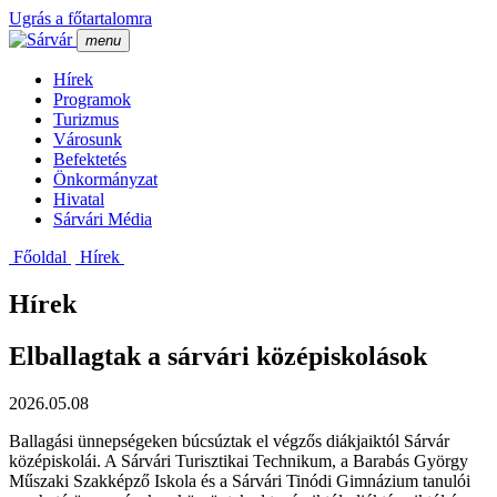
Ugrás a főtartalomra
menu
Hí­rek
Programok
Turizmus
Városunk
Befektetés
Önkormányzat
Hivatal
Sárvári Média
Főoldal
Hí­rek
Hírek
Elballagtak a sárvári középiskolások
2026.05.08
Ballagási ünnepségeken búcsúztak el végzős diákjaiktól Sárvár
középiskolái. A Sárvári Turisztikai Technikum, a Barabás György
Műszaki Szakképző Iskola és a Sárvári Tinódi Gimnázium tanulói