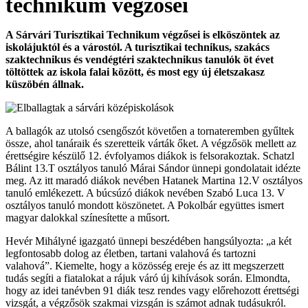
technikum végzősei
A Sárvári Turisztikai Technikum végzősei is elköszöntek az
iskolájuktól és a várostól. A turisztikai technikus, szakács
szaktechnikus és vendégtéri szaktechnikus tanulók öt évet
töltöttek az iskola falai között, és most egy új életszakasz
küszöbén állnak.
A ballagók az utolsó csengőszót követően a tornateremben gyűltek
össze, ahol tanáraik és szeretteik várták őket. A végzősök mellett az
érettségire készülő 12. évfolyamos diákok is felsorakoztak. Schatzl
Bálint 13.T osztályos tanuló Márai Sándor ünnepi gondolatait idézte
meg. Az itt maradó diákok nevében Hatanek Martina 12.V osztályos
tanuló emlékezett. A búcsúzó diákok nevében Szabó Luca 13. V
osztályos tanuló mondott köszönetet. A Pokolbár együttes ismert
magyar dalokkal színesítette a műsort.
Hevér Mihályné igazgató ünnepi beszédében hangsúlyozta: „a két
legfontosabb dolog az életben, tartani valahová és tartozni
valahová”. Kiemelte, hogy a közösség ereje és az itt megszerzett
tudás segíti a fiatalokat a rájuk váró új kihívások során. Elmondta,
hogy az idei tanévben 91 diák tesz rendes vagy előrehozott érettségi
vizsgát, a végzősök szakmai vizsgán is számot adnak tudásukról.