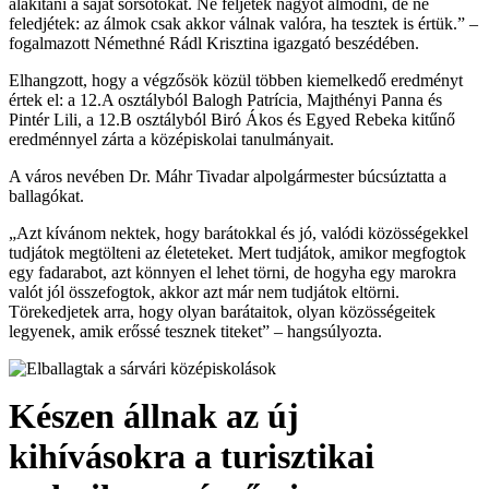
alakítani a saját sorsotokat. Ne féljetek nagyot álmodni, de ne
feledjétek: az álmok csak akkor válnak valóra, ha tesztek is értük.” –
fogalmazott Némethné Rádl Krisztina igazgató beszédében.
Elhangzott, hogy a végzősök közül többen kiemelkedő eredményt
értek el: a 12.A osztályból Balogh Patrícia, Majthényi Panna és
Pintér Lili, a 12.B osztályból Biró Ákos és Egyed Rebeka kitűnő
eredménnyel zárta a középiskolai tanulmányait.
A város nevében Dr. Máhr Tivadar alpolgármester búcsúztatta a
ballagókat.
„Azt kívánom nektek, hogy barátokkal és jó, valódi közösségekkel
tudjátok megtölteni az életeteket. Mert tudjátok, amikor megfogtok
egy fadarabot, azt könnyen el lehet törni, de hogyha egy marokra
valót jól összefogtok, akkor azt már nem tudjátok eltörni.
Törekedjetek arra, hogy olyan barátaitok, olyan közösségeitek
legyenek, amik erőssé tesznek titeket” – hangsúlyozta.
Készen állnak az új
kihívásokra a turisztikai