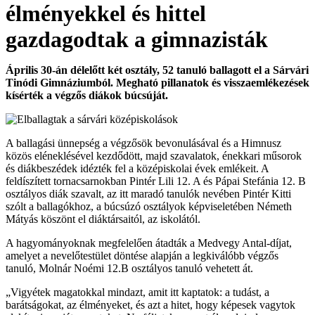
élményekkel és hittel
gazdagodtak a gimnazisták
Április 30-án délelőtt két osztály, 52 tanuló ballagott el a Sárvári
Tinódi Gimnáziumból. Megható pillanatok és visszaemlékezések
kísérték a végzős diákok búcsúját.
A ballagási ünnepség a végzősök bevonulásával és a Himnusz
közös eléneklésével kezdődött, majd szavalatok, énekkari műsorok
és diákbeszédek idézték fel a középiskolai évek emlékeit. A
feldíszített tornacsarnokban Pintér Lili 12. A és Pápai Stefánia 12. B
osztályos diák szavalt, az itt maradó tanulók nevében Pintér Kitti
szólt a ballagókhoz, a búcsúzó osztályok képviseletében Németh
Mátyás köszönt el diáktársaitól, az iskolától.
A hagyományoknak megfelelően átadták a Medvegy Antal-díjat,
amelyet a nevelőtestület döntése alapján a legkiválóbb végzős
tanuló, Molnár Noémi 12.B osztályos tanuló vehetett át.
„Vigyétek magatokkal mindazt, amit itt kaptatok: a tudást, a
barátságokat, az élményeket, és azt a hitet, hogy képesek vagytok