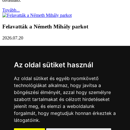
olvasható.
Tovább...
Felavatták a Németh Mihály parkot
2026.07.20
Németh Mihály szobrász születésének 100. évfordulóján Sárvár
Város Önkormányzata úgy határozott, hogy parkot nevez el a város
díszpolgáráról a Dévai utca elején. A parkavatót július 8-án tartották
Az oldal sütiket használ
meg.
Tovább...
Az oldal sütiket és egyéb nyomkövető
technológiákat alkalmaz, hogy javítsa a
Közlemény a sárvári képviselő-testület rendkívüli
böngészési élményét, azzal hogy személyre
üléseiről
szabott tartalmakat és célzott hirdetéseket
jelenít meg, és elemzi a weboldalunk
2026.07.20
forgalmát, hogy megtudjuk honnan érkeztek a
A sárvári képviselő-testület július 13-án és 16-án is rendkívüli ülést
látogatóink.
tartott. Zárt ülésen tárgyalta a Sárvári Gyógyfürdő Kft. Felügyelő
Bizottsága által elrendelt vizsgálat eredményét, amely többek között