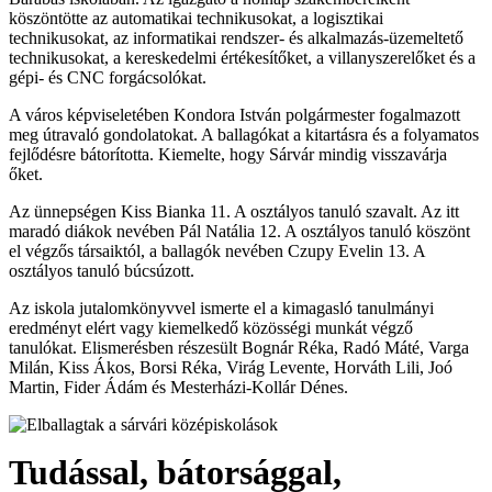
köszöntötte az automatikai technikusokat, a logisztikai
technikusokat, az informatikai rendszer- és alkalmazás-üzemeltető
technikusokat, a kereskedelmi értékesítőket, a villanyszerelőket és a
gépi- és CNC forgácsolókat.
A város képviseletében Kondora István polgármester fogalmazott
meg útravaló gondolatokat. A ballagókat a kitartásra és a folyamatos
fejlődésre bátorította. Kiemelte, hogy Sárvár mindig visszavárja
őket.
Az ünnepségen Kiss Bianka 11. A osztályos tanuló szavalt. Az itt
maradó diákok nevében Pál Natália 12. A osztályos tanuló köszönt
el végzős társaiktól, a ballagók nevében Czupy Evelin 13. A
osztályos tanuló búcsúzott.
Az iskola jutalomkönyvvel ismerte el a kimagasló tanulmányi
eredményt elért vagy kiemelkedő közösségi munkát végző
tanulókat. Elismerésben részesült Bognár Réka, Radó Máté, Varga
Milán, Kiss Ákos, Borsi Réka, Virág Levente, Horváth Lili, Joó
Martin, Fider Ádám és Mesterházi-Kollár Dénes.
Tudással, bátorsággal,