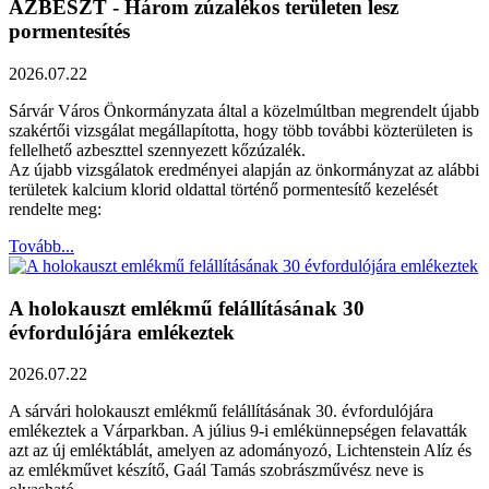
AZBESZT - Három zúzalékos területen lesz
pormentesítés
2026.07.22
Sárvár Város Önkormányzata által a közelmúltban megrendelt újabb
szakértői vizsgálat megállapította, hogy több további közterületen is
fellelhető azbeszttel szennyezett kőzúzalék.
Az újabb vizsgálatok eredményei alapján az önkormányzat az alábbi
területek kalcium klorid oldattal történő pormentesítő kezelését
rendelte meg:
Tovább...
A holokauszt emlékmű felállításának 30
évfordulójára emlékeztek
2026.07.22
A sárvári holokauszt emlékmű felállításának 30. évfordulójára
emlékeztek a Várparkban. A július 9-i emlékünnepségen felavatták
azt az új emléktáblát, amelyen az adományozó, Lichtenstein Alíz és
az emlékművet készítő, Gaál Tamás szobrászművész neve is