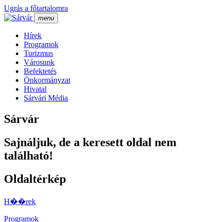
Ugrás a főtartalomra
menu
Hí­rek
Programok
Turizmus
Városunk
Befektetés
Önkormányzat
Hivatal
Sárvári Média
Sárvár
Sajnáljuk, de a keresett oldal nem
található!
Oldaltérkép
H��rek
Programok