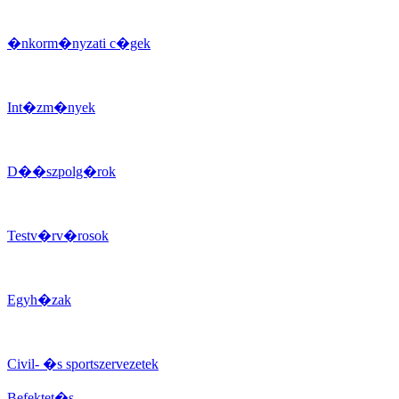
�nkorm�nyzati c�gek
Int�zm�nyek
D��szpolg�rok
Testv�rv�rosok
Egyh�zak
Civil- �s sportszervezetek
Befektet�s