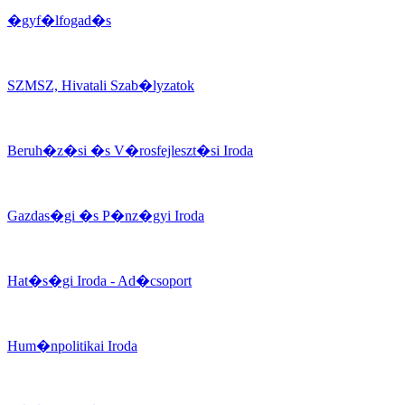
�gyf�lfogad�s
SZMSZ, Hivatali Szab�lyzatok
Beruh�z�si �s V�rosfejleszt�si Iroda
Gazdas�gi �s P�nz�gyi Iroda
Hat�s�gi Iroda - Ad�csoport
Hum�npolitikai Iroda