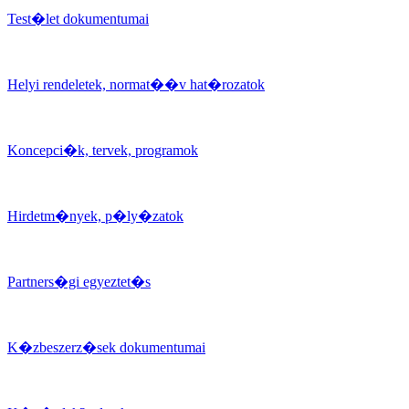
Test�let dokumentumai
Helyi rendeletek, normat��v hat�rozatok
Koncepci�k, tervek, programok
Hirdetm�nyek, p�ly�zatok
Partners�gi egyeztet�s
K�zbeszerz�sek dokumentumai