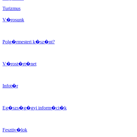
Turizmus
V�rosunk
Polg�rmesteri k�sz�nt?
V�rost�rt�net
Infot�r
Eg�szs�g�gyi inform�ci�k
Fesztiv�lok