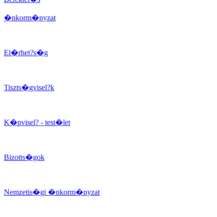
�nkorm�nyzat
El�rhet?s�g
Tiszts�gvisel?k
K�pvisel? - test�let
Bizotts�gok
Nemzetis�gi �nkorm�nyzat