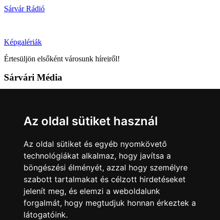
Sárvár Rádió
Képgalériák
Értesüljön elsőként városunk híreiről!
Sárvári Média
9600 Sárvár, Móricz Zsigmond u. 4.
Tel: +36 95 320 261
Az oldal sütiket használ
hirlap@sarvar.hu
Az oldal sütiket és egyéb nyomkövető
Kövess minket!
technológiákat alkalmaz, hogy javítsa a
böngészési élményét, azzal hogy személyre
Sárvár lendületben
Sárvár lendületben
szabott tartalmakat és célzott hirdetéseket
Nyilatkozatok
jelenít meg, és elemzi a weboldalunk
forgalmát, hogy megtudjuk honnan érkeztek a
Impresszum
Felhasználási feltételek
Adatkezelési tájékoztató
látogatóink.
Akadálymentesítési nyilatkozat