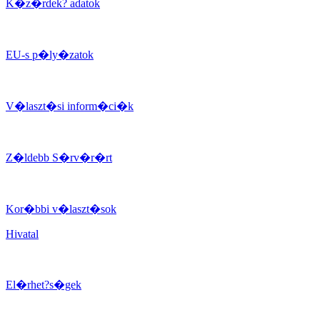
K�z�rdek? adatok
EU-s p�ly�zatok
V�laszt�si inform�ci�k
Z�ldebb S�rv�r�rt
Kor�bbi v�laszt�sok
Hivatal
El�rhet?s�gek