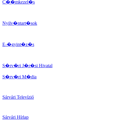
C��mkezel�s
Nyilv�ntart�sok
E-�gyint�z�s
S�rv�ri J�r�si Hivatal
S�rv�ri M�dia
Sárvári Televízió
Sárvári Hírlap