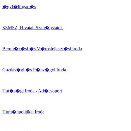
�gyf�lfogad�s
SZMSZ, Hivatali Szab�lyzatok
Beruh�z�si �s V�rosfejleszt�si Iroda
Gazdas�gi �s P�nz�gyi Iroda
Hat�s�gi Iroda - Ad�csoport
Hum�npolitikai Iroda