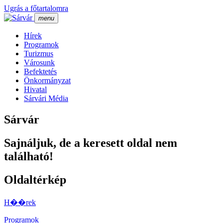
Ugrás a főtartalomra
menu
Hí­rek
Programok
Turizmus
Városunk
Befektetés
Önkormányzat
Hivatal
Sárvári Média
Sárvár
Sajnáljuk, de a keresett oldal nem
található!
Oldaltérkép
H��rek
Programok