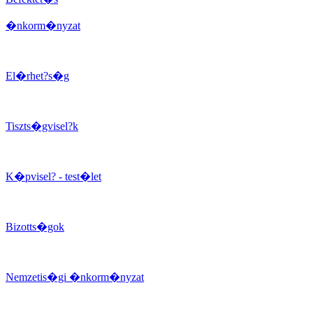
�nkorm�nyzat
El�rhet?s�g
Tiszts�gvisel?k
K�pvisel? - test�let
Bizotts�gok
Nemzetis�gi �nkorm�nyzat