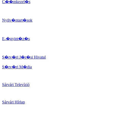
C��mkezel�s
Nyilv�ntart�sok
E-�gyint�z�s
S�rv�ri J�r�si Hivatal
S�rv�ri M�dia
Sárvári Televízió
Sárvári Hírlap