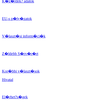
K�z�rdek? adatok
EU-s p�ly�zatok
V�laszt�si inform�ci�k
Z�ldebb S�rv�r�rt
Kor�bbi v�laszt�sok
Hivatal
El�rhet?s�gek