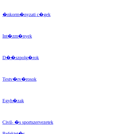
�nkorm�nyzati c�gek
Int�zm�nyek
D��szpolg�rok
Testv�rv�rosok
Egyh�zak
Civil- �s sportszervezetek
Befektet�s