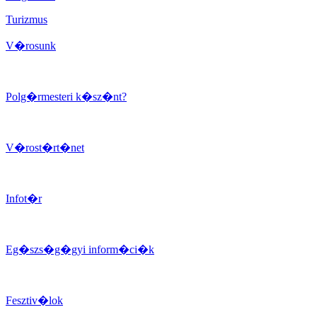
Turizmus
V�rosunk
Polg�rmesteri k�sz�nt?
V�rost�rt�net
Infot�r
Eg�szs�g�gyi inform�ci�k
Fesztiv�lok