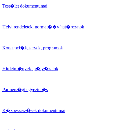
Test�let dokumentumai
Helyi rendeletek, normat��v hat�rozatok
Koncepci�k, tervek, programok
Hirdetm�nyek, p�ly�zatok
Partners�gi egyeztet�s
K�zbeszerz�sek dokumentumai