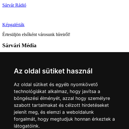
Sárvár Rádió
Képgalériák
Értesüljön elsőként városunk híreiről!
Sárvári Média
9600 Sárvár, Móricz Zsigmond u. 4.
Tel: +36 95 320 261
Az oldal sütiket használ
hirlap@sarvar.hu
Az oldal sütiket és egyéb nyomkövető
Kövess minket!
technológiákat alkalmaz, hogy javítsa a
böngészési élményét, azzal hogy személyre
Sárvár lendületben
Sárvár lendületben
szabott tartalmakat és célzott hirdetéseket
Nyilatkozatok
jelenít meg, és elemzi a weboldalunk
forgalmát, hogy megtudjuk honnan érkeztek a
Impresszum
Felhasználási feltételek
Adatkezelési tájékoztató
látogatóink.
Akadálymentesítési nyilatkozat