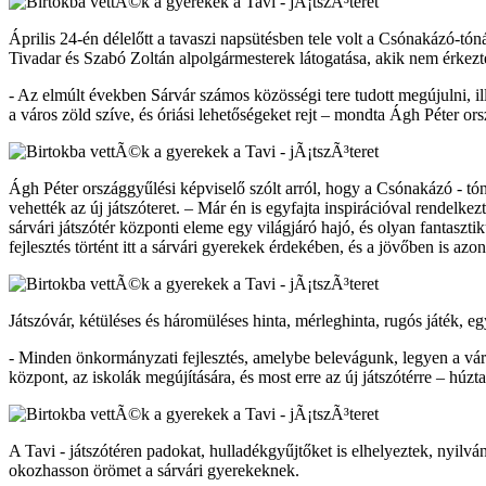
Április 24-én délelőtt a tavaszi napsütésben tele volt a Csónakázó-t
Tivadar és Szabó Zoltán alpolgármesterek látogatása, akik nem érkezt
- Az elmúlt években Sárvár számos közösségi tere tudott megújulni, il
a város zöld szíve, és óriási lehetőségeket rejt – mondta Ágh Péter or
Ágh Péter országgyűlési képviselő szólt arról, hogy a Csónakázó - tón
vehették az új játszóteret. – Már én is egyfajta inspirációval rendelke
sárvári játszótér központi eleme egy világjáró hajó, és olyan fantasz
fejlesztés történt itt a sárvári gyerekek érdekében, és a jövőben is a
Játszóvár, kétüléses és háromüléses hinta, mérleghinta, rugós játék, e
- Minden önkormányzati fejlesztés, amelybe belevágunk, legyen a város
központ, az iskolák megújítására, és most erre az új játszótérre – húz
A Tavi - játszótéren padokat, hulladékgyűjtőket is elhelyeztek, nyilván
okozhasson örömet a sárvári gyerekeknek.