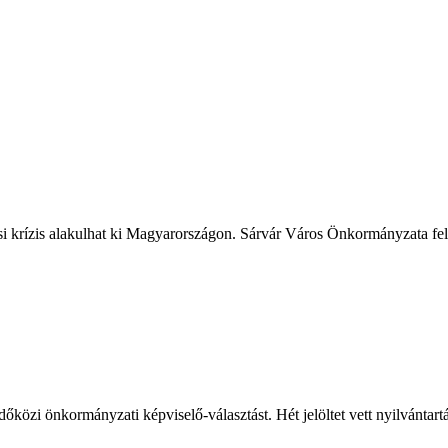
ási krízis alakulhat ki Magyarországon. Sárvár Város Önkormányzata fele
őközi önkormányzati képviselő-választást. Hét jelöltet vett nyilvántart