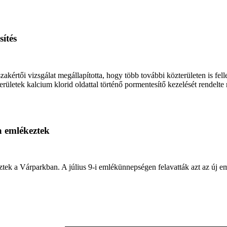
ítés
értői vizsgálat megállapította, hogy több további közterületen is fell
ületek kalcium klorid oldattal történő pormentesítő kezelését rendelte
a emlékeztek
ztek a Várparkban. A július 9-i emlékünnepségen felavatták azt az új e