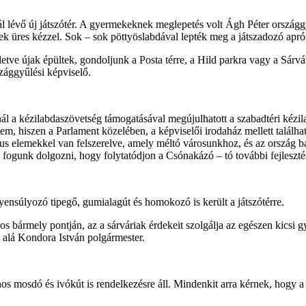
ónál lévő új játszótér. A gyermekeknek meglepetés volt Ágh Péter orszá
ek üres kézzel. Sok – sok pöttyöslabdával lepték meg a játszadozó apró
letve újak épültek, gondoljunk a Posta térre, a Hild parkra vagy a Sárv
szággyűlési képviselő.
ál a kézilabdaszövetség támogatásával megújulhatott a szabadtéri kézila
ztem, hiszen a Parlament közelében, a képviselői irodaház mellett találha
tikus elemekkel van felszerelve, amely méltó városunkhoz, és az ország 
zon fogunk dolgozni, hogy folytatódjon a Csónakázó – tó további fejleszt
gyensúlyozó tipegő, gumialagút és homokozó is került a játszótérre.
 bármely pontján, az a sárváriak érdekeit szolgálja az egészen kicsi g
ta alá Kondora István polgármester.
os mosdó és ivókút is rendelkezésre áll. Mindenkit arra kérnek, hogy a j