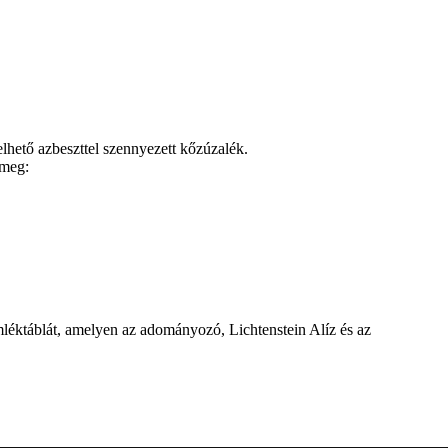
elhető azbeszttel szennyezett kőzúzalék.
 meg:
mléktáblát, amelyen az adományozó, Lichtenstein Alíz és az