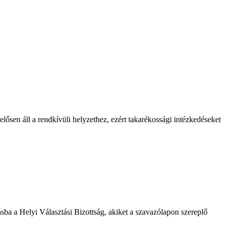
lősen áll a rendkívüli helyzethez, ezért takarékossági intézkedéseket
ásba a Helyi Választási Bizottság, akiket a szavazólapon szereplő