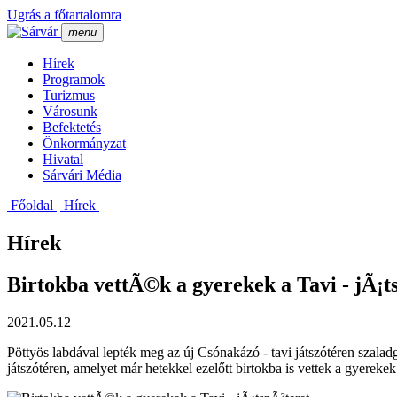
Ugrás a főtartalomra
menu
Hí­rek
Programok
Turizmus
Városunk
Befektetés
Önkormányzat
Hivatal
Sárvári Média
Főoldal
Hí­rek
Hírek
Birtokba vettÃ©k a gyerekek a Tavi - jÃ¡t
2021.05.12
Pöttyös labdával lepték meg az új Csónakázó - tavi játszótéren szala
játszótéren, amelyet már hetekkel ezelőtt birtokba is vettek a gyerekek