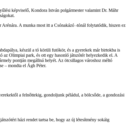
ggyűlési képviselő, Kondora István polgármester valamint Dr. Máhr
ságokat.
ár Arénára. A munka most itt a Csónakázó -tónál folytatódik, hiszen ez
bdapálya, készül a tó körüli futókör, és a gyerekek már birtokba is
tó az Olimpiai park, és ott egy hasonló játszótér helyezkedik el. A
bármely pontján megállná helyét. Az ötcsillagos városhoz méltó
ése – mondta el Ágh Péter.
yerekektől a felnőttekig, gondoljunk péládul, a bölcsőde, a gondozási
átszótéri házi rendet tartsa be, hogy az új létesítmény sokáig