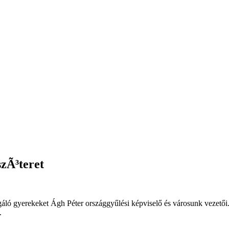
szÃ³teret
dgáló gyerekeket Ágh Péter országgyűlési képviselő és városunk vezetői.
.