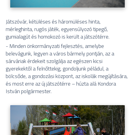
Játszóvár, kétüléses és háromüléses hinta,
mérleghinta, rugós játék, egyensúlyozó tipegő,
gumialagút és homokozó is került a játszótérre.
- Minden önkormányzati fejlesztés, amelybe
belevágunk, legyen a város bármely pontján, az a
sárváriak érdekeit szolgálja az egészen kicsi
gyerekektől a felnőttekig, gondoljunk péládul, a
bölcsőde, a gondozási központ, az iskolák megújítására,
és most erre az új játszótérre – húzta alá Kondora
István polgármester.