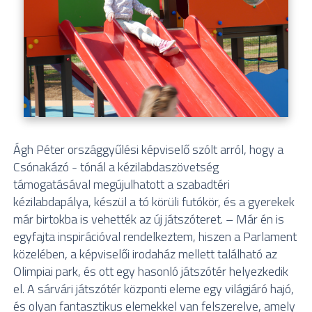
Ágh Péter országgyűlési képviselő szólt arról, hogy a
Csónakázó - tónál a kézilabdaszövetség
támogatásával megújulhatott a szabadtéri
kézilabdapálya, készül a tó körüli futókör, és a gyerekek
már birtokba is vehették az új játszóteret. – Már én is
egyfajta inspirációval rendelkeztem, hiszen a Parlament
közelében, a képviselői irodaház mellett található az
Olimpiai park, és ott egy hasonló játszótér helyezkedik
el. A sárvári játszótér központi eleme egy világjáró hajó,
és olyan fantasztikus elemekkel van felszerelve, amely