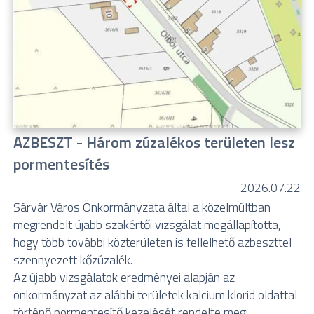
AZBESZT - Három zúzalékos területen lesz
pormentesítés
2026.07.22
Sárvár Város Önkormányzata által a közelmúltban
megrendelt újabb szakértői vizsgálat megállapította,
hogy több további közterületen is fellelhető azbeszttel
szennyezett kőzúzalék.
Az újabb vizsgálatok eredményei alapján az
önkormányzat az alábbi területek kalcium klorid oldattal
történő pormentesítő kezelését rendelte meg: