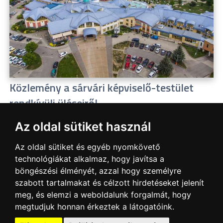
Közlemény a sárvári képviselő-testület
rendkívüli üléseiről
2026.07.20
Az oldal sütiket használ
A sárvári képviselő-testület július 13-án és 16-án is
rendkívüli ülést tartott. Zárt ülésen tárgyalta a Sárvári
Az oldal sütiket és egyéb nyomkövető
Gyógyfürdő Kft. Felügyelő Bizottsága által elrendelt
technológiákat alkalmaz, hogy javítsa a
vizsgálat eredményét, amely többek között – a
böngészési élményét, azzal hogy személyre
sajtóban is nagy visszhangot kapott - megbízási
szabott tartalmakat és célzott hirdetéseket jelenít
jogviszony tisztázására irányult.
meg, és elemzi a weboldalunk forgalmát, hogy
megtudjuk honnan érkeztek a látogatóink.
Tovább...