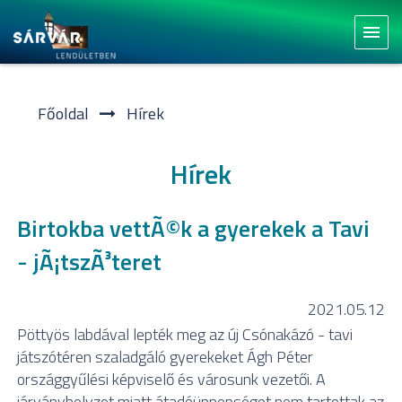
menu
Főoldal
Hí­rek
Hírek
Birtokba vettÃ©k a gyerekek a Tavi
- jÃ¡tszÃ³teret
2021.05.12
Pöttyös labdával lepték meg az új Csónakázó - tavi
játszótéren szaladgáló gyerekeket Ágh Péter
országgyűlési képviselő és városunk vezetői. A
járványhelyzet miatt átadóünnepséget nem tartottak az