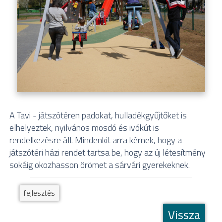
A Tavi - játszótéren padokat, hulladékgyűjtőket is
elhelyeztek, nyilvános mosdó és ivókút is
rendelkezésre áll. Mindenkit arra kérnek, hogy a
játszótéri házi rendet tartsa be, hogy az új létesítmény
sokáig okozhasson örömet a sárvári gyerekeknek.
fejlesztés
Vissza