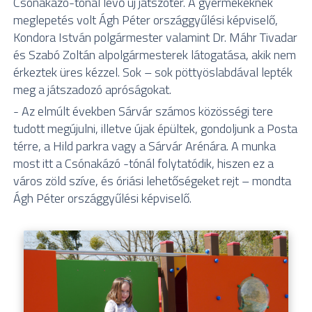
Csónakázó-tónál lévő új játszótér. A gyermekeknek
meglepetés volt Ágh Péter országgyűlési képviselő,
Kondora István polgármester valamint Dr. Máhr Tivadar
és Szabó Zoltán alpolgármesterek látogatása, akik nem
érkeztek üres kézzel. Sok – sok pöttyöslabdával lepték
meg a játszadozó apróságokat.
- Az elmúlt években Sárvár számos közösségi tere
tudott megújulni, illetve újak épültek, gondoljunk a Posta
térre, a Hild parkra vagy a Sárvár Arénára. A munka
most itt a Csónakázó -tónál folytatódik, hiszen ez a
város zöld szíve, és óriási lehetőségeket rejt – mondta
Ágh Péter országgyűlési képviselő.