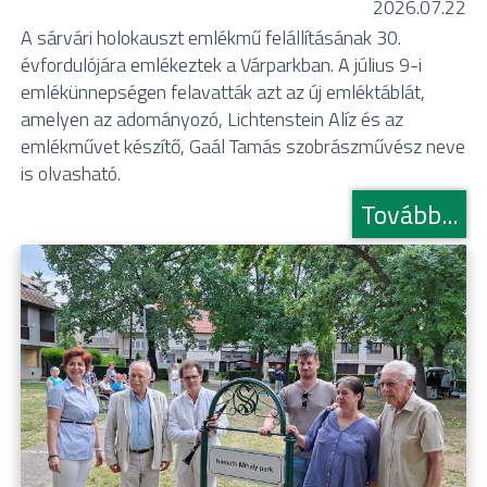
2026.07.22
A sárvári holokauszt emlékmű felállításának 30.
évfordulójára emlékeztek a Várparkban. A július 9-i
emlékünnepségen felavatták azt az új emléktáblát,
amelyen az adományozó, Lichtenstein Alíz és az
emlékművet készítő, Gaál Tamás szobrászművész neve
is olvasható.
Tovább...