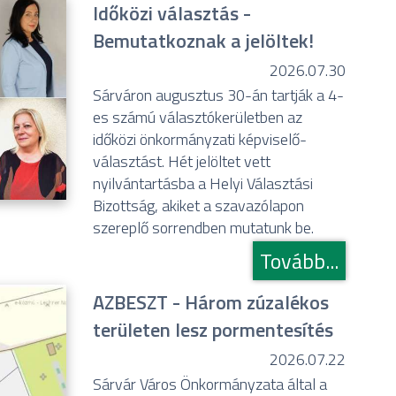
Időközi választás -
Bemutatkoznak a jelöltek!
2026.07.30
Sárváron augusztus 30-án tartják a 4-
es számú választókerületben az
időközi önkormányzati képviselő-
választást. Hét jelöltet vett
nyilvántartásba a Helyi Választási
Bizottság, akiket a szavazólapon
szereplő sorrendben mutatunk be.
Tovább...
AZBESZT - Három zúzalékos
területen lesz pormentesítés
2026.07.22
Sárvár Város Önkormányzata által a