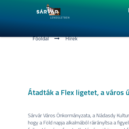
Főoldal
Hí­rek
Átadták a Flex ligetet, a város 
Sárvár Város Önkormányzata, a Nádasdy Kulturál
hogy a Föld napja alkalmából ráirányítsa a figy