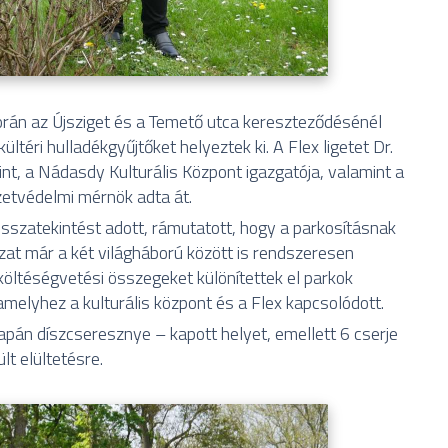
orán az Újsziget és a Temető utca kereszteződésénél
ültéri hulladékgyűjtőket helyeztek ki. A Flex ligetet Dr.
nt, a Nádasdy Kulturális Központ igazgatója, valamint a
zetvédelmi mérnök adta át.
isszatekintést adott, rámutatott, hogy a parkosításnak
t már a két világháború között is rendszeresen
költéségvetési összegeket különítettek el parkok
melyhez a kulturális központ és a Flex kapcsolódott.
 japán díszcseresznye – kapott helyet, emellett 6 cserje
lt elültetésre.