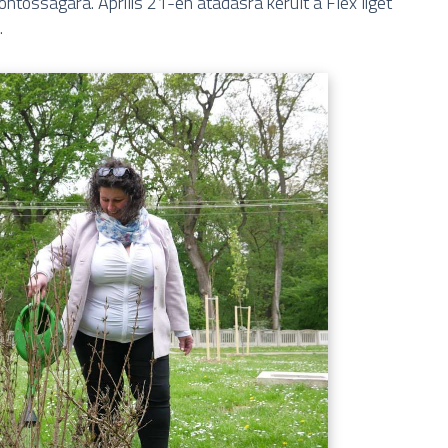
ontosságára. Április 21-én átadásra került a Flex liget
.