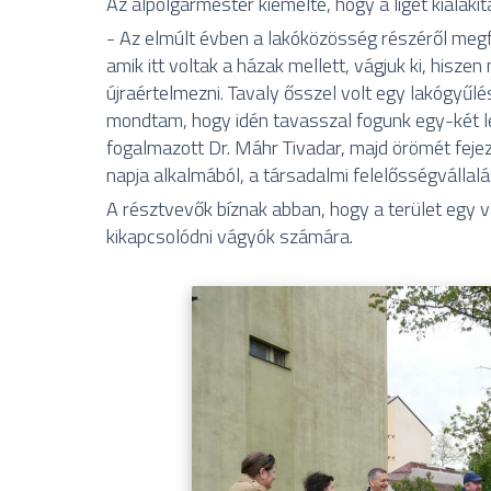
Az alpolgármester kiemelte, hogy a liget kialakí
- Az elmúlt évben a lakóközösség részéről megf
amik itt voltak a házak mellett, vágjuk ki, hiszen
újraértelmezni. Tavaly ősszel volt egy lakógyűlés
mondtam, hogy idén tavasszal fogunk egy-két lé
fogalmazott Dr. Máhr Tivadar, majd örömét fejezte
napja alkalmából, a társadalmi felelősségvállal
A résztvevők bíznak abban, hogy a terület egy va
kikapcsolódni vágyók számára.