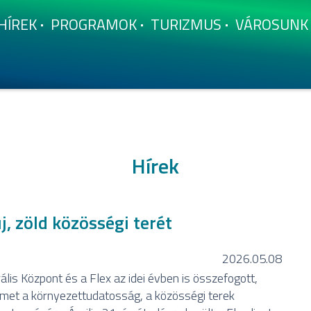
HÍ­REK
PROGRAMOK
TURIZMUS
VÁROSUNK
Hírek
új, zöld közösségi terét
2026.05.08
is Központ és a Flex az idei évben is összefogott,
elmet a környezettudatosság, a közösségi terek