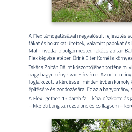
A Flex támogatásával megvalósult fejlesztés s
fákat és bokrokat ültettek, valamint padokat és k
Máhr Tivadar alpolgármester, Takács Zoltán Báli
Flex képviseletében Őriné Elter Kornélia környe
Takács Zoltán Bálint köszöntőjében történelmi v
nagy hagyománya van Sárváron. Az önkormányza
foglalkozott a kérdéssel, minden évben komoly 
építésére és gondozására. Ez az a hagyomány, a
A Flex ligetben 13 darab fa – kínai díszkörte és
– kikeleti bangita, rózsalonc és csillagsom – kerü