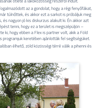
tásának ötlete a lakóközösség részéről indult.
ogalmazódott az a gondolat, hogy a régi fenyőfákat,
 már túlnőttek, és akkor ezt a sarkot is próbáljuk meg
, és nagyon jó kis diskurzus alakult ki. Én akkor azt
pést tenni, hogy ez a terület is megszépüljön –
 ki, hogy ebben a Flex is partner volt, akik a Föld
ás programjuk keretében ajánlották fel segítségüket.
lóban élhető, zöld közösségi térré válik a pihenni és