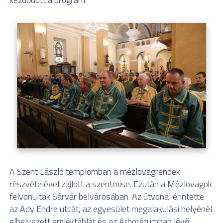
A Szent László templomban a mézlovagrendek
részvételével zajlott a szentmise. Ezután a Mézlovagok
felvonultak Sárvár belvárosában. Az útvonal érintette
az Ady Endre utcát, az egyesület megalakulási helyénél
elhelyezett emléktáblát és az Arborétumban lévő