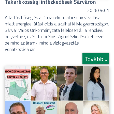
Takarékossági intézkedések Sárváron
2026.08.01
A tartós hőség és a Duna rekord alacsony vízállása
miatt energiaellátási krízis alakulhat ki Magyarországon.
Sárvár Város Önkormányzata felelősen áll a rendkívüli
helyzethez, ezért takarékossági intézkedéseket vezet
be mind az áram-, mind a vízfogyasztás
vonatkozásában.
Tovább...