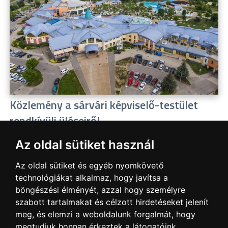
Közlemény a sárvári képviselő-testület
rendkívüli üléseiről
2026.07.20
Az oldal sütiket használ
A sárvári képviselő-testület július 13-án és 16-án is
rendkívüli ülést tartott. Zárt ülésen tárgyalta a Sárvári
Az oldal sütiket és egyéb nyomkövető
Gyógyfürdő Kft. Felügyelő Bizottsága által elrendelt
technológiákat alkalmaz, hogy javítsa a
vizsgálat eredményét, amely többek között – a
böngészési élményét, azzal hogy személyre
sajtóban is nagy visszhangot kapott - megbízási
szabott tartalmakat és célzott hirdetéseket jelenít
jogviszony tisztázására irányult.
meg, és elemzi a weboldalunk forgalmát, hogy
megtudjuk honnan érkeztek a látogatóink.