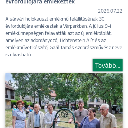
évfordulójára emlékeztek
2026.07.22
A sárvári holokauszt emlékmű felállításának 30.
évfordulójára emlékeztek a Várparkban. A július 9-i
emlékünnepségen felavatták azt az új emléktáblát,
amelyen az adományozó, Lichtenstein Alíz és az
emlékművet készítő, Gaál Tamás szobrászművész neve
is olvasható.
Tovább...