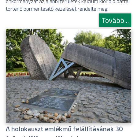
önkormányzat az alábbi területek kalcium klorid oldattal
történő pormentesítő kezelését rendelte meg:
Tovább...
A holokauszt emlékmű felállításának 30