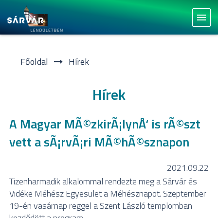
menu
Főoldal
Hí­rek
Hírek
A Magyar MÃ©zkirÃ¡lynÅ‘ is rÃ©szt
vett a sÃ¡rvÃ¡ri MÃ©hÃ©sznapon
2021.09.22
Tizenharmadik alkalommal rendezte meg a Sárvár és
Vidéke Méhész Egyesület a Méhésznapot. Szeptember
19-én vasárnap reggel a Szent László templomban
kezdődött a program.