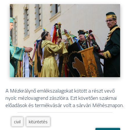
A Mézkirálynő emlékszalagokat kötött a részt vevő
nyolc mézlovagrend zászlóira. Ezt követően szakmai
előadások és termékvásár volt a sárvári Méhésznapon.
civil
kitüntetés