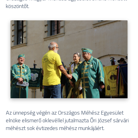
köszöntőt.
Az ünnepség végén az Országos Méhész Egyesület
elnöke elismerő oklevéllel jutalmazta Őri József sárvári
méhészt sok évtizedes méhész munkájáért.