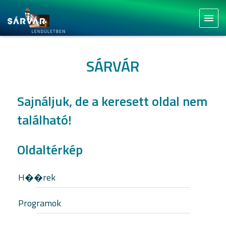
menu
SÁRVÁR
Sajnáljuk, de a keresett oldal nem
található!
Oldaltérkép
H��rek
Programok