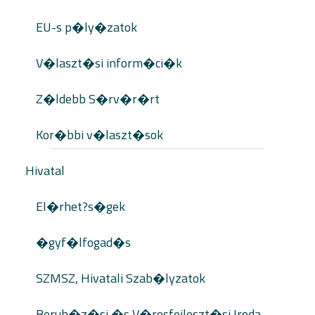
EU-s p�ly�zatok
V�laszt�si inform�ci�k
Z�ldebb S�rv�r�rt
Kor�bbi v�laszt�sok
Hivatal
El�rhet?s�gek
�gyf�lfogad�s
SZMSZ, Hivatali Szab�lyzatok
Beruh�z�si �s V�rosfejleszt�si Iroda