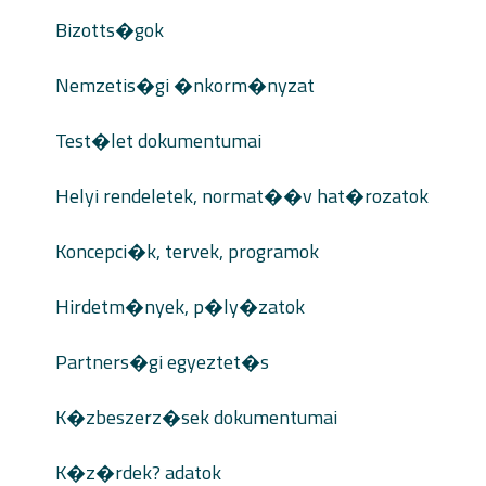
Bizotts�gok
Nemzetis�gi �nkorm�nyzat
Test�let dokumentumai
Helyi rendeletek, normat��v hat�rozatok
Koncepci�k, tervek, programok
Hirdetm�nyek, p�ly�zatok
Partners�gi egyeztet�s
K�zbeszerz�sek dokumentumai
K�z�rdek? adatok