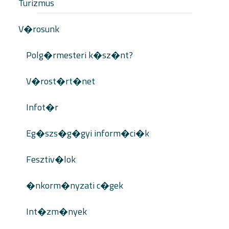
Turizmus
V�rosunk
Polg�rmesteri k�sz�nt?
V�rost�rt�net
Infot�r
Eg�szs�g�gyi inform�ci�k
Fesztiv�lok
�nkorm�nyzati c�gek
Int�zm�nyek