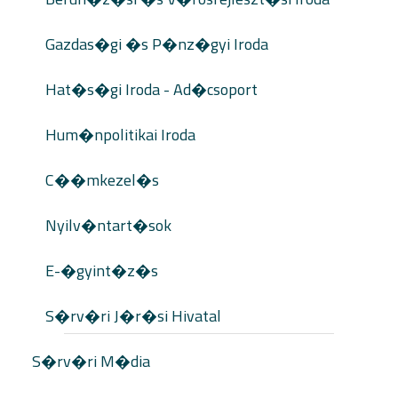
Gazdas�gi �s P�nz�gyi Iroda
Hat�s�gi Iroda - Ad�csoport
Hum�npolitikai Iroda
C��mkezel�s
Nyilv�ntart�sok
E-�gyint�z�s
S�rv�ri J�r�si Hivatal
S�rv�ri M�dia