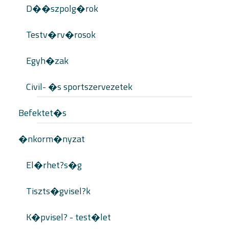
D��szpolg�rok
Testv�rv�rosok
Egyh�zak
Civil- �s sportszervezetek
Befektet�s
�nkorm�nyzat
El�rhet?s�g
Tiszts�gvisel?k
K�pvisel? - test�let