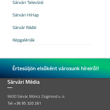
Sárvári Televízió
Sárvári Hírlap
Sárvár Rádió
Képgalériák
Értesüljön elsőként városunk híreiről!
Sárvári Média
9600 Sárvár, Móricz Zsigmond u. 4.
Tel: +36 95 320 261