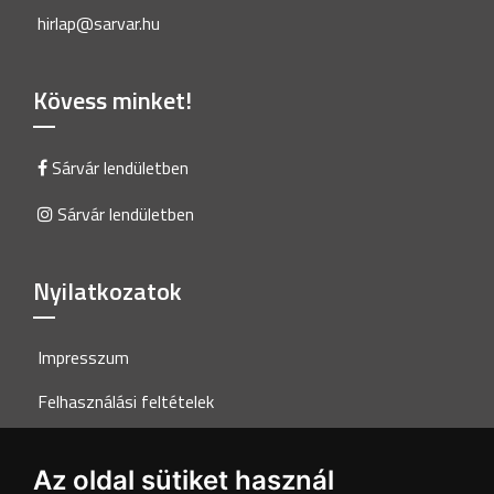
hirlap@sarvar.hu
Kövess minket!
Sárvár lendületben
Sárvár lendületben
Nyilatkozatok
Impresszum
Felhasználási feltételek
Adatkezelési tájékoztató
Az oldal sütiket használ
Akadálymentesítési nyilatkozat